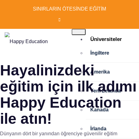
SINIRLARIN ÖTESİNDE EĞİTİM
Üniversiteler
İngiltere
Hayalinizdeki
Amerika
eğitim için ilk adımı
Yeni Zelanda
Happy Education
Kanada
ile atın!
İrlanda
Dünyanın dört bir yanından öğrenciye güvenilir eğitim