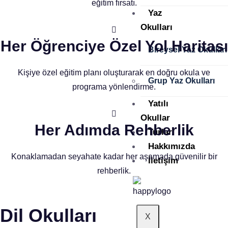
eğitim fırsatı.
Yaz
Okulları
Her Öğrenciye Özel Yol Haritası
Bireysel Yaz Okulları
Kişiye özel eğitim planı oluşturarak en doğru okula ve
Grup Yaz Okulları
programa yönlendirme.
Yatılı
Okullar
Her Adımda Rehberlik
Turlar
Hakkımızda
Konaklamadan seyahate kadar her aşamada güvenilir bir
İletişim
rehberlik.
Dil Okulları
X