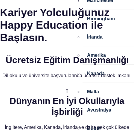
Manchester
Kariyer Yolculuğunuz
Birmingham
Happy Education ile
Başlasın.
İrlanda
Amerika
Ücretsiz Eğitim Danışmanlığı
Kanada
Dil okulu ve üniversite başvurularında ücretsiz destek imkanı.
Malta
Dünyanın En İyi Okullarıyla
İşbirliği
Avustralya
İngiltere, Amerika, Kanada, İrlanda ve daha pek çok ülkede
Dubai