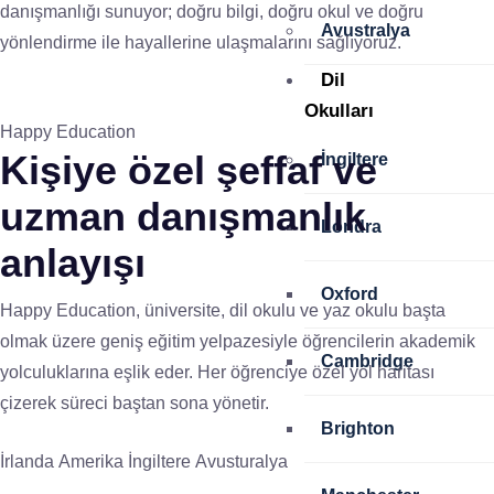
danışmanlığı sunuyor; doğru bilgi, doğru okul ve doğru
Avustralya
yönlendirme ile hayallerine ulaşmalarını sağlıyoruz.
Dil
Okulları
Happy Education
Kişiye özel
şeffaf ve
İngiltere
uzman
danışmanlık
Londra
anlayışı
Oxford
Happy Education, üniversite, dil okulu ve yaz okulu başta
olmak üzere geniş eğitim yelpazesiyle öğrencilerin akademik
Cambridge
yolculuklarına eşlik eder. Her öğrenciye özel yol haritası
çizerek süreci baştan sona yönetir.
Brighton
İrlanda
Amerika
İngiltere
Avusturalya