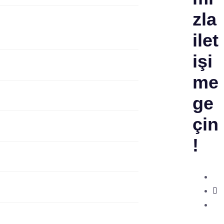
zla
ilet
işi
me
ge
çin
!