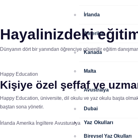
İrlanda
Hayalinizdeki eğitim
Amerika
Dünyanın dört bir yanından öğrenciye güvenilir eğitim danışmanl
Kanada
Malta
Happy Education
Kişiye özel
şeffaf ve uzm
Avustralya
Happy Education, üniversite, dil okulu ve yaz okulu başta olmak
baştan sona yönetir.
Dubai
Yaz Okulları
İrlanda
Amerika
İngiltere
Avusturalya
Bireysel Yaz Okulları