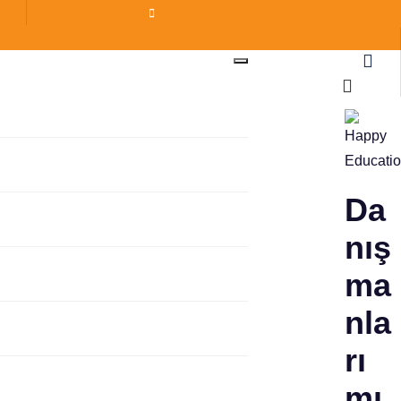
Da
nış
ma
nla
rı
mı