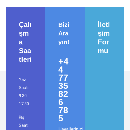
geçin!
Çalı
İleti
Bizi
şm
şim
Ara
a
For
yın!
Saa
mu
tleri
+4
4
77
Yaz
35
Saati
82
9.30 -
6
17.30
78
5
Kış
Saati
Hayallerinizi