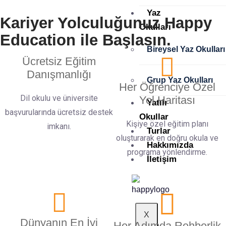
Yaz
Kariyer Yolculuğunuz Happy
Avusturalya
Okulları
Education ile Başlasın.
Bireysel Yaz Okulları
Ücretsiz Eğitim
Danışmanlığı
Grup Yaz Okulları
Her Öğrenciye Özel
Dil okulu ve üniversite
Yol Haritası
Yatılı
başvurularında ücretsiz destek
Okullar
Kişiye özel eğitim planı
imkanı.
Turlar
oluşturarak en doğru okula ve
Hakkımızda
programa yönlendirme.
İletişim
X
Dünyanın En İyi
Her Adımda Rehberlik