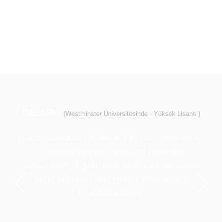
DİLARA
(Westminster Üniversitesinde - Yüksek Lisans )
Happy Education’ın desteği ile vize sürecimi ve
üniversite başvuru sürecimi rahatlıkla
tamamladım. Eğitim hedeflerimi başarmamda
bana yardımcı olan Happy Education’a
teşekkür ederim.