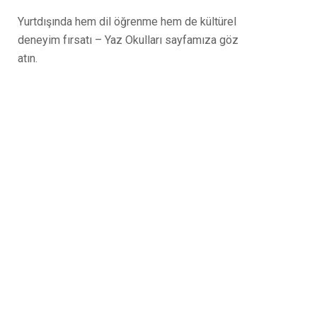
Yurtdışında hem dil öğrenme hem de kültürel
deneyim fırsatı – Yaz Okulları sayfamıza göz
atın.
Tüm sorularınız için
buradayız – bizimle iletişime