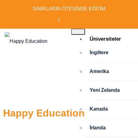
SINIRLARIN ÖTESİNDE EĞİTİM
Üniversiteler
İngiltere
Amerika
Hayalinizdeki
Yeni Zelanda
eğitim için ilk adımı
Kanada
Happy Education
ile atın!
İrlanda