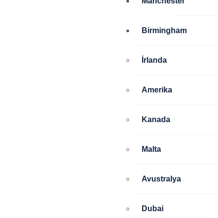
Manchester
İrlanda
Amerika
İngiltere
Birmingham
İrlanda
Amerika
Kanada
Malta
Avustralya
Dubai