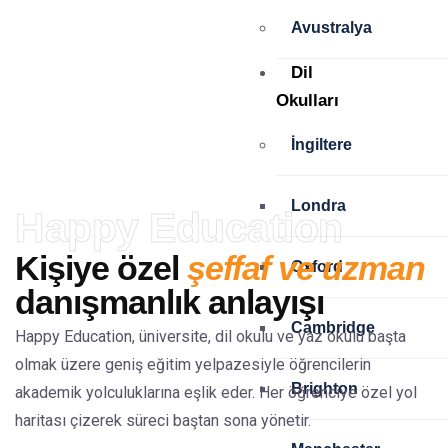
Dünyanın dört bir yanından öğrenciye
güvenilir eğitim danışmanlığı sunuyor;
Avustralya
doğru bilgi, doğru okul ve doğru
yönlendirme ile hayallerine ulaşmalarını
sağlıyoruz.
Dil
Okulları
İngiltere
Londra
Happy Education
Kişiye özel
şeffaf ve uzman
Oxford
danışmanlık anlayışı
Cambridge
Happy Education, üniversite, dil okulu ve yaz okulu başta
olmak üzere geniş eğitim yelpazesiyle öğrencilerin
Brighton
akademik yolculuklarına eşlik eder. Her öğrenciye özel yol
haritası çizerek süreci baştan sona yönetir.