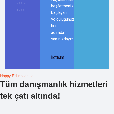
9.00 -
keşfetmenizle
17.00
başlayan
yolculuğunuzda,
her
adımda
yanınızdayız.
İletişim
Happy Education Ile
Tüm danışmanlık hizmetleri
tek çatı altında!