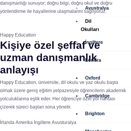
danışmanlığı sunuyor; doğru bilgi, doğru okul ve doğru
Avustralya
yönlendirme ile hayallerine ulaşmalarını sağlıyoruz.
Dil
Okulları
Happy Education
Kişiye özel
şeffaf ve
İngiltere
uzman
danışmanlık
Londra
anlayışı
Oxford
Happy Education, üniversite, dil okulu ve yaz okulu başta
olmak üzere geniş eğitim yelpazesiyle öğrencilerin akademik
Cambridge
yolculuklarına eşlik eder. Her öğrenciye özel yol haritası
çizerek süreci baştan sona yönetir.
Brighton
İrlanda
Amerika
İngiltere
Avusturalya