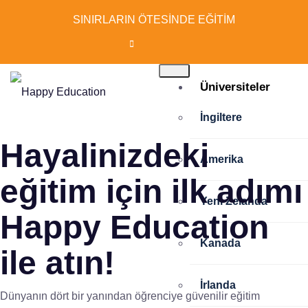
SINIRLARIN ÖTESİNDE EĞİTİM
Üniversiteler
İngiltere
Hayalinizdeki
Amerika
eğitim için ilk adımı
Yeni Zelanda
Happy Education
Kanada
ile atın!
İrlanda
Dünyanın dört bir yanından öğrenciye güvenilir eğitim