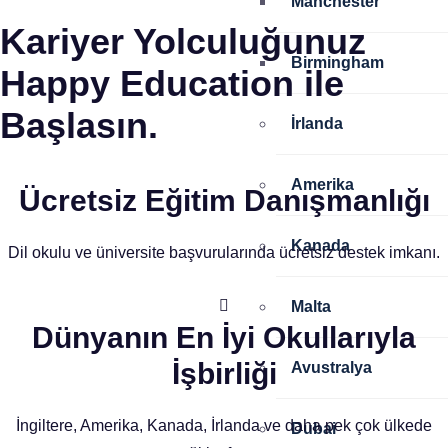
Manchester
Kariyer Yolculuğunuz
Birmingham
Happy Education ile
Başlasın.
İrlanda
Amerika
Ücretsiz Eğitim Danışmanlığı
Kanada
Dil okulu ve üniversite başvurularında ücretsiz destek imkanı.
Malta
Dünyanın En İyi Okullarıyla
İşbirliği
Avustralya
İngiltere, Amerika, Kanada, İrlanda ve daha pek çok ülkede
Dubai