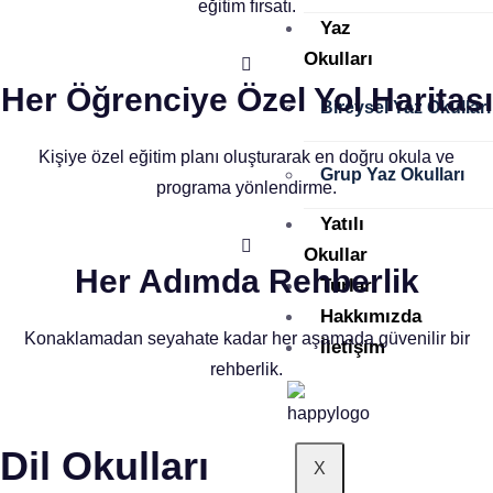
eğitim fırsatı.
Yaz
Okulları
Her Öğrenciye Özel Yol Haritası
Bireysel Yaz Okulları
Kişiye özel eğitim planı oluşturarak en doğru okula ve
Grup Yaz Okulları
programa yönlendirme.
Yatılı
Okullar
Her Adımda Rehberlik
Turlar
Hakkımızda
Konaklamadan seyahate kadar her aşamada güvenilir bir
İletişim
rehberlik.
Dil Okulları
X