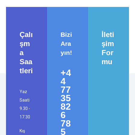
Çalı
İleti
Bizi
şm
şim
Ara
a
For
yın!
Saa
mu
tleri
+4
4
77
Yaz
35
Saati
82
9.30 -
6
17.30
78
5
Kış