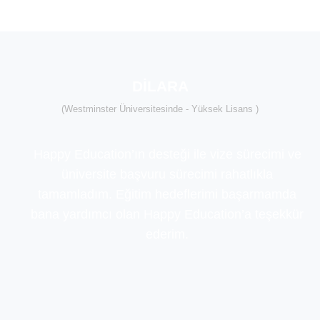
DİLARA
(Westminster Üniversitesinde - Yüksek Lisans )
Happy Education’ın desteği ile vize sürecimi ve
üniversite başvuru sürecimi rahatlıkla
tamamladım. Eğitim hedeflerimi başarmamda
bana yardımcı olan Happy Education’a teşekkür
ederim.