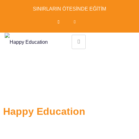
SINIRLARIN ÖTESİNDE EĞİTİM
Hayalinizdeki
eğitim için ilk adımı
Happy Education
ile atın!