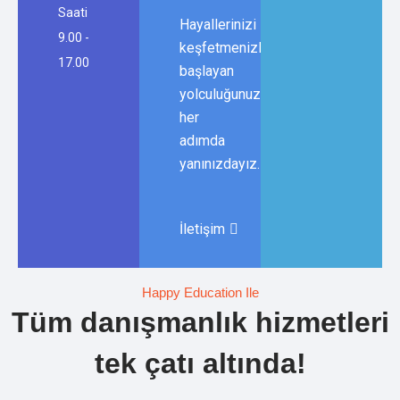
Saati
Hayallerinizi
9.00 -
keşfetmenizle
17.00
başlayan
yolculuğunuzda,
her
adımda
yanınızdayız.
İletişim
Happy Education Ile
Tüm danışmanlık hizmetleri
tek çatı altında!