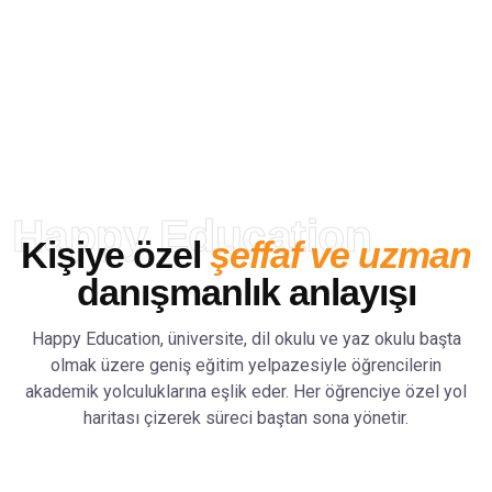
Dünyanın dört bir yanından öğrenciye
güvenilir eğitim danışmanlığı sunuyor;
doğru bilgi, doğru okul ve doğru
yönlendirme ile hayallerine ulaşmalarını
sağlıyoruz.
Happy Education
Kişiye özel
şeffaf ve uzman
danışmanlık anlayışı
Happy Education, üniversite, dil okulu ve yaz okulu başta
olmak üzere geniş eğitim yelpazesiyle öğrencilerin
akademik yolculuklarına eşlik eder. Her öğrenciye özel yol
haritası çizerek süreci baştan sona yönetir.