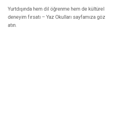
Yurtdışında hem dil öğrenme hem de kültürel
deneyim fırsatı – Yaz Okulları sayfamıza göz
atın.
Tüm sorularınız için
buradayız – bizimle iletişime
geçin!