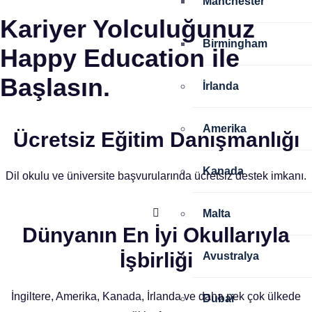
Manchester
Kariyer Yolculuğunuz
Birmingham
Happy Education ile
Başlasın.
İrlanda
Amerika
Ücretsiz Eğitim Danışmanlığı
Kanada
Dil okulu ve üniversite başvurularında ücretsiz destek imkanı.
Malta
Dünyanın En İyi Okullarıyla
İşbirliği
Avustralya
İngiltere, Amerika, Kanada, İrlanda ve daha pek çok ülkede
Dubai