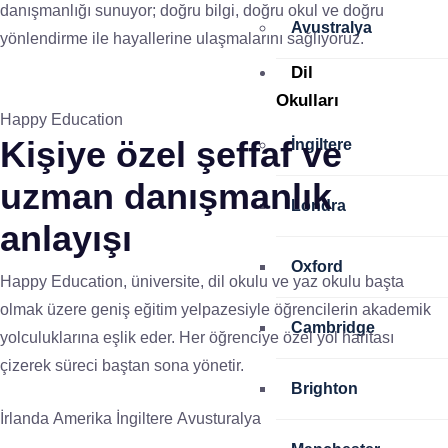
danışmanlığı sunuyor; doğru bilgi, doğru okul ve doğru
Avustralya
yönlendirme ile hayallerine ulaşmalarını sağlıyoruz.
Dil
Okulları
Happy Education
Kişiye özel
şeffaf ve
İngiltere
uzman
danışmanlık
Londra
anlayışı
Oxford
Happy Education, üniversite, dil okulu ve yaz okulu başta
olmak üzere geniş eğitim yelpazesiyle öğrencilerin akademik
Cambridge
yolculuklarına eşlik eder. Her öğrenciye özel yol haritası
çizerek süreci baştan sona yönetir.
Brighton
İrlanda
Amerika
İngiltere
Avusturalya