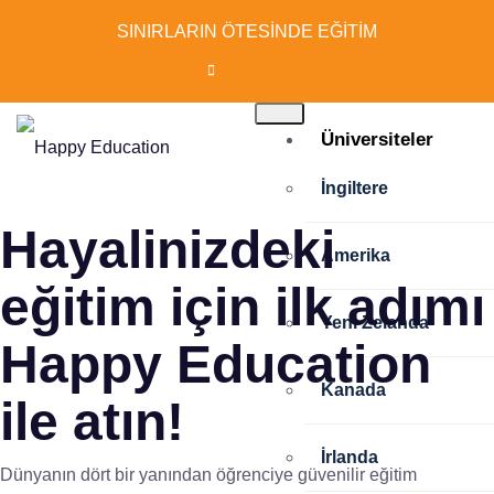
SINIRLARIN ÖTESİNDE EĞİTİM
Üniversiteler
İngiltere
Hayalinizdeki
Amerika
eğitim için ilk adımı
Yeni Zelanda
Happy Education
Kanada
ile atın!
İrlanda
Dünyanın dört bir yanından öğrenciye güvenilir eğitim