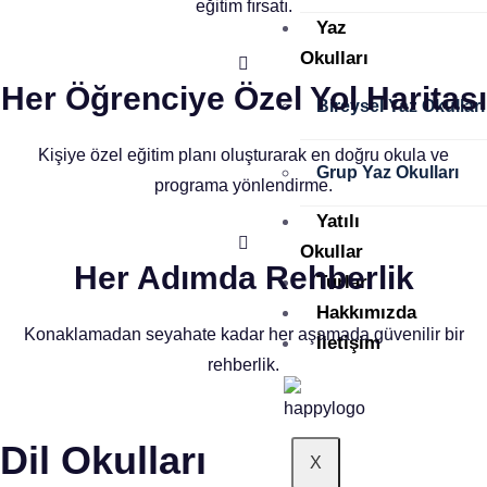
eğitim fırsatı.
Yaz
Okulları
Her Öğrenciye Özel Yol Haritası
Bireysel Yaz Okulları
Kişiye özel eğitim planı oluşturarak en doğru okula ve
Grup Yaz Okulları
programa yönlendirme.
Yatılı
Okullar
Her Adımda Rehberlik
Turlar
Hakkımızda
Konaklamadan seyahate kadar her aşamada güvenilir bir
İletişim
rehberlik.
Dil Okulları
X