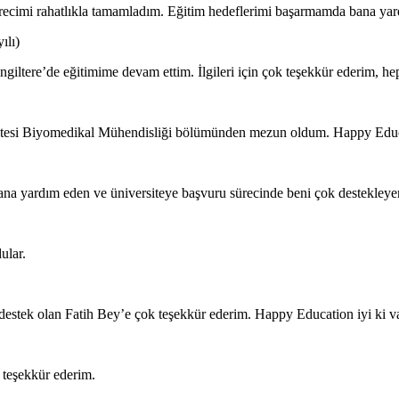
sürecimi rahatlıkla tamamladım. Eğitim hedeflerimi başarmamda bana ya
ılı)
giltere’de eğitimime devam ettim. İlgileri için çok teşekkür ederim, hep
sitesi Biyomedikal Mühendisliği bölümünden mezun oldum. Happy Educ
 yardım eden ve üniversiteye başvuru sürecinde beni çok destekleye
ular.
stek olan Fatih Bey’e çok teşekkür ederim. Happy Education iyi ki va
 teşekkür ederim.