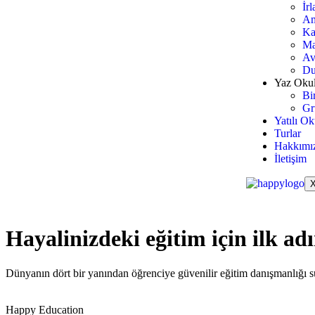
İr
Am
Ka
Ma
Av
Du
Yaz Okul
Bi
Gr
Yatılı Ok
Turlar
Hakkımı
İletişim
Hayalinizdeki eğitim için ilk a
Dünyanın dört bir yanından öğrenciye güvenilir eğitim danışmanlığı su
Happy Education