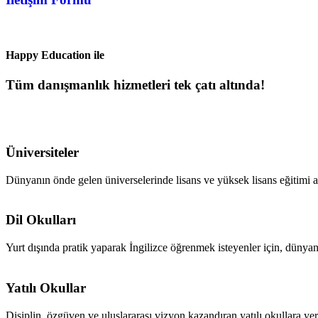
Happy Education ile
Tüm danışmanlık hizmetleri tek çatı altında!
Üniversiteler
Dünyanın önde gelen üniverselerinde lisans ve yüksek lisans eğitimi a
Dil Okulları
Yurt dışında pratik yaparak İngilizce öğrenmek isteyenler için, dünyanı
Yatılı Okullar
Disiplin, özgüven ve uluslararası vizyon kazandıran yatılı okullara ye