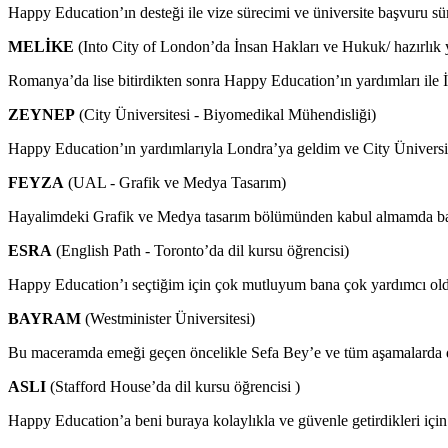
Happy Education’ın desteği ile vize sürecimi ve üniversite başvuru 
MELİKE
(Into City of London’da İnsan Hakları ve Hukuk/ hazırlık y
Romanya’da lise bitirdikten sonra Happy Education’ın yardımları ile İn
ZEYNEP
(City Üniversitesi - Biyomedikal Mühendisliği)
Happy Education’ın yardımlarıyla Londra’ya geldim ve City Üniver
FEYZA
(UAL - Grafik ve Medya Tasarım)
Hayalimdeki Grafik ve Medya tasarım bölümünden kabul almamda bana
ESRA
(English Path - Toronto’da dil kursu öğrencisi)
Happy Education’ı seçtiğim için çok mutluyum bana çok yardımcı old
BAYRAM
(Westminister Üniversitesi)
Bu maceramda emeği geçen öncelikle Sefa Bey’e ve tüm aşamalarda de
ASLI
(Stafford House’da dil kursu öğrencisi )
Happy Education’a beni buraya kolaylıkla ve güvenle getirdikleri için