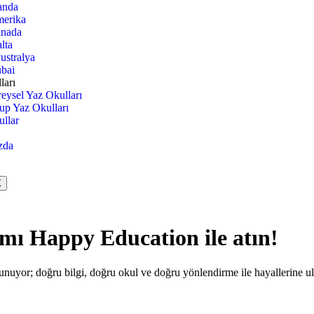
landa
erika
nada
lta
ustralya
bai
ları
reysel Yaz Okulları
up Yaz Okulları
ullar
zda
X
dımı
Happy Education
ile atın!
nuyor; doğru bilgi, doğru okul ve doğru yönlendirme ile hayallerine ul