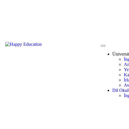
SINIRLARIN ÖTESİNDE EĞİTİM
Üniversit
İng
Am
Ye
Ka
İr
Av
Dil Okull
İng