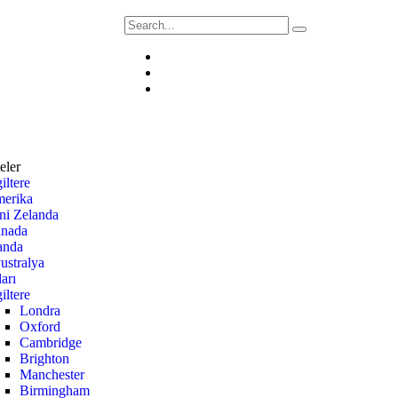
eler
iltere
erika
ni Zelanda
nada
landa
ustralya
arı
iltere
Londra
Oxford
Cambridge
Brighton
Manchester
Birmingham