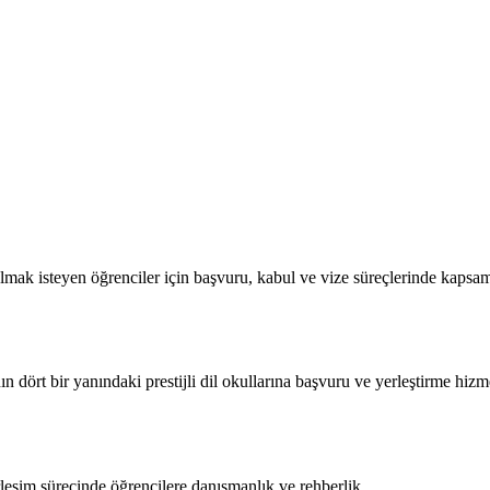
lmak isteyen öğrenciler için başvuru, kabul ve vize süreçlerinde kapsam
n dört bir yanındaki prestijli dil okullarına başvuru ve yerleştirme hizme
rleşim sürecinde öğrencilere danışmanlık ve rehberlik.