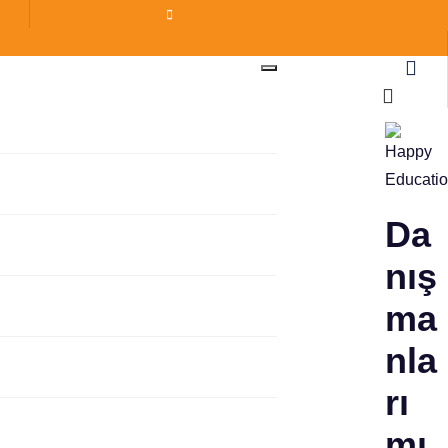
Da
nış
ma
nla
rı
mı