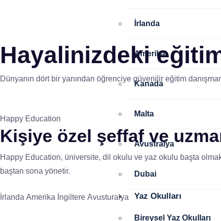
İrlanda
Hayalinizdeki eğitim
Amerika
Dünyanın dört bir yanından öğrenciye güvenilir eğitim danışmanl
Kanada
Malta
Happy Education
Kişiye özel
şeffaf ve uzm
Avustralya
Happy Education, üniversite, dil okulu ve yaz okulu başta olmak
baştan sona yönetir.
Dubai
Yaz Okulları
İrlanda
Amerika
İngiltere
Avusturalya
Bireysel Yaz Okulları