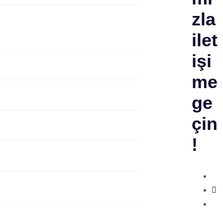
zla
ilet
işi
me
ge
çin
!