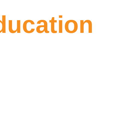
ducation
ile
lir eğitim danışmanlığı sunuyor; doğru
yallerine ulaşmalarını sağlıyoruz.