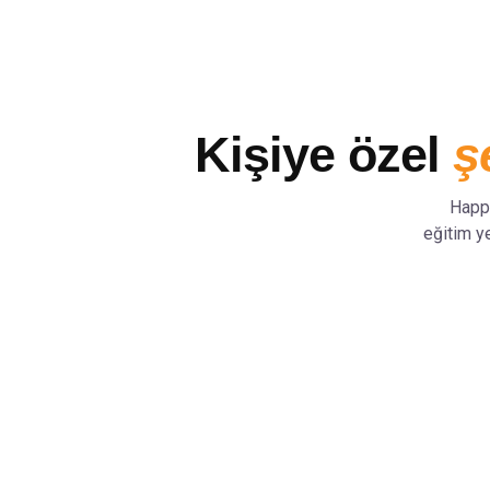
Kişiye özel
ş
Happy
eğitim y