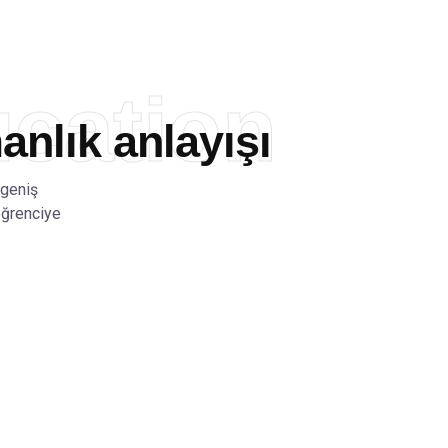
cation
nlık anlayışı
 geniş
öğrenciye