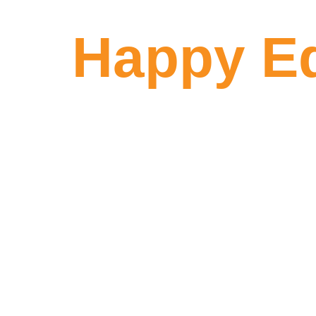
Happy E
atın!
Dünyanın dört bir yanından öğrenciye güveni
bilgi, doğru okul ve doğru yönlendirme ile ha