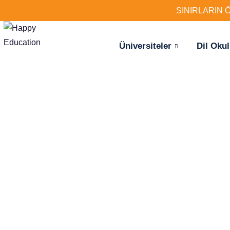
SINIRLARIN 
Üniversiteler
Dil Okul
Hayaliniz
için ilk a