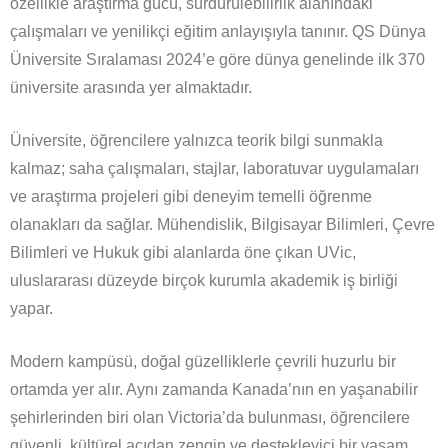
özellikle araştırma gücü, sürdürülebilirlik alanındaki
çalışmaları ve yenilikçi eğitim anlayışıyla tanınır. QS Dünya
Üniversite Sıralaması 2024’e göre dünya genelinde ilk 370
üniversite arasında yer almaktadır.
Üniversite, öğrencilere yalnızca teorik bilgi sunmakla
kalmaz; saha çalışmaları, stajlar, laboratuvar uygulamaları
ve araştırma projeleri gibi deneyim temelli öğrenme
olanakları da sağlar. Mühendislik, Bilgisayar Bilimleri, Çevre
Bilimleri ve Hukuk gibi alanlarda öne çıkan UVic,
uluslararası düzeyde birçok kurumla akademik iş birliği
yapar.
Modern kampüsü, doğal güzelliklerle çevrili huzurlu bir
ortamda yer alır. Aynı zamanda Kanada’nın en yaşanabilir
şehirlerinden biri olan Victoria’da bulunması, öğrencilere
güvenli, kültürel açıdan zengin ve destekleyici bir yaşam