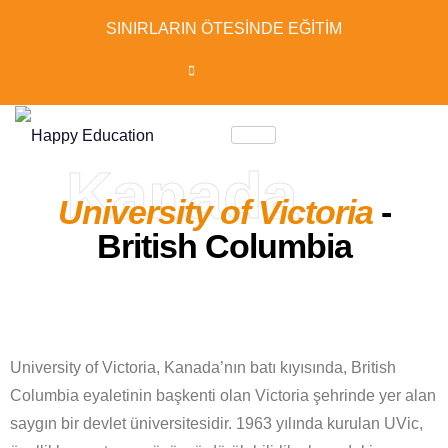
SINIRLARIN ÖTESİNDE EĞİTİM
Kanada
University of Victoria
-
British Columbia
University of Victoria, Kanada’nın batı kıyısında, British
Columbia eyaletinin başkenti olan Victoria şehrinde yer alan
saygın bir devlet üniversitesidir. 1963 yılında kurulan UVic,