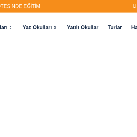
ÖTESİNDE EĞİTİM
ları
Yaz Okulları
Yatılı Okullar
Turlar
Ha
deki eğitim
dımı