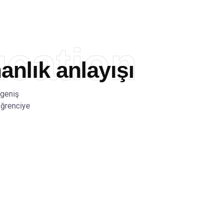
cation
nlık anlayışı
 geniş
öğrenciye