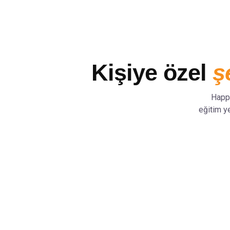
Kişiye özel
ş
Happy
eğitim y