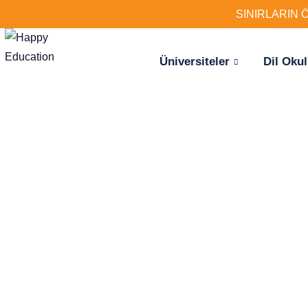
SINIRLARIN 
Üniversiteler
Dil Okul
Hayaliniz
için ilk a