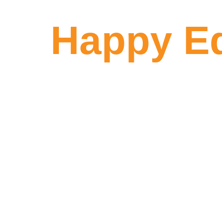
Happy E
atın!
Dünyanın dört bir yanından öğrenciye güveni
bilgi, doğru okul ve doğru yönlendirme ile ha