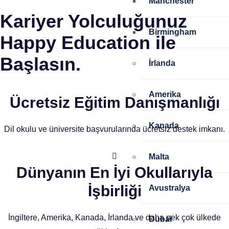
Manchester
Kariyer Yolculuğunuz
Birmingham
Happy Education ile
Başlasın.
İrlanda
Amerika
Ücretsiz Eğitim Danışmanlığı
Kanada
Dil okulu ve üniversite başvurularında ücretsiz destek imkanı.
Malta
Dünyanın En İyi Okullarıyla
İşbirliği
Avustralya
İngiltere, Amerika, Kanada, İrlanda ve daha pek çok ülkede
Dubai