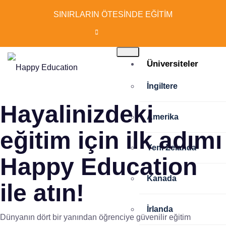
SINIRLARIN ÖTESİNDE EĞİTİM
Üniversiteler
İngiltere
Hayalinizdeki
Amerika
eğitim için ilk adımı
Yeni Zelanda
Happy Education
Kanada
ile atın!
İrlanda
Dünyanın dört bir yanından öğrenciye güvenilir eğitim