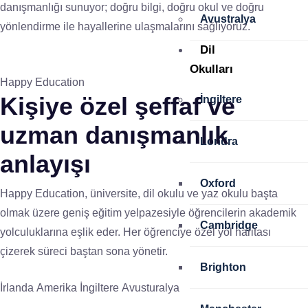
danışmanlığı sunuyor; doğru bilgi, doğru okul ve doğru
Avustralya
yönlendirme ile hayallerine ulaşmalarını sağlıyoruz.
Dil
Okulları
Happy Education
Kişiye özel
şeffaf ve
İngiltere
uzman
danışmanlık
Londra
anlayışı
Oxford
Happy Education, üniversite, dil okulu ve yaz okulu başta
olmak üzere geniş eğitim yelpazesiyle öğrencilerin akademik
Cambridge
yolculuklarına eşlik eder. Her öğrenciye özel yol haritası
çizerek süreci baştan sona yönetir.
Brighton
İrlanda
Amerika
İngiltere
Avusturalya