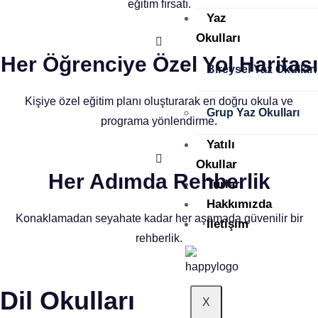
eğitim fırsatı.
Yaz
Okulları
Her Öğrenciye Özel Yol Haritası
Bireysel Yaz Okulları
Kişiye özel eğitim planı oluşturarak en doğru okula ve
Grup Yaz Okulları
programa yönlendirme.
Yatılı
Okullar
Her Adımda Rehberlik
Turlar
Hakkımızda
Konaklamadan seyahate kadar her aşamada güvenilir bir
İletişim
rehberlik.
Dil Okulları
X