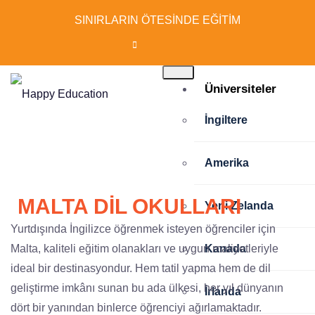
SINIRLARIN ÖTESİNDE EĞİTİM
Üniversiteler
İngiltere
Amerika
MALTA DİL OKULLARI
Yeni Zelanda
Yurtdışında İngilizce öğrenmek isteyen öğrenciler için
Malta, kaliteli eğitim olanakları ve uygun maliyetleriyle
Kanada
ideal bir destinasyondur. Hem tatil yapma hem de dil
geliştirme imkânı sunan bu ada ülkesi, her yıl dünyanın
İrlanda
dört bir yanından binlerce öğrenciyi ağırlamaktadır.