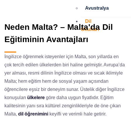
Avustralya
Dil
Neden Malta? – Malta'da Dil
Okulları
Eğitiminin Avantajları
İngiltere
İngilizce öğrenmek isteyenler için Malta, son yıllarda en
Londra
çok tercih edilen ülkelerden biri haline gelmiştir. Avrupa’da
yer alması, resmi dilinin İngilizce olması ve sıcak iklimiyle
Oxford
Malta; hem eğitim hem de sosyal yaşam açısından
öğrencilere eşsiz bir deneyim sunar. Üstelik diğer İngilizce
Cambridge
konuşulan
ülkelere
göre daha uygun fiyatlıdır. Eğitim
kalitesinin yanı sıra kültürel zenginlikleriyle de öne çıkan
Brighton
Malta,
dil öğrenimini
keyifli ve verimli hale getirir.