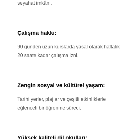
seyahat imkânı.
Yaz
Okulları
Bireysel Yaz Okulları
Çalışma hakkı:
90 günden uzun kurslarda yasal olarak haftalık
Grup Yaz Okulları
20 saate kadar çalışma izni.
Yatılı
Okullar
Turlar
Zengin sosyal ve kültürel yaşam:
Hakkımızda
İletişim
Tarihi yerler, plajlar ve çeşitli etkinliklerle
eğlenceli bir öğrenme süreci.
X
Yüksek kaliteli dil okulları: