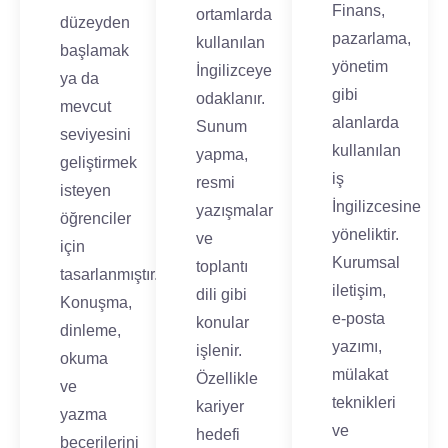
Finans,
ortamlarda
düzeyden
pazarlama,
kullanılan
başlamak
yönetim
İngilizceye
ya da
gibi
odaklanır.
mevcut
alanlarda
Sunum
seviyesini
kullanılan
yapma,
geliştirmek
iş
resmi
isteyen
İngilizcesine
yazışmalar
öğrenciler
yöneliktir.
ve
için
Kurumsal
toplantı
tasarlanmıştır.
iletişim,
dili gibi
Konuşma,
e-posta
konular
dinleme,
yazımı,
işlenir.
okuma
mülakat
Özellikle
ve
teknikleri
kariyer
yazma
ve
hedefi
becerilerini