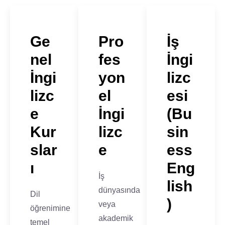
Ge
Pro
İş
nel
fes
İngi
İngi
yon
lizc
lizc
el
esi
e
İngi
(Bu
Kur
lizc
sin
slar
e
ess
ı
Eng
İş
lish
dünyasında
Dil
)
veya
öğrenimine
akademik
temel