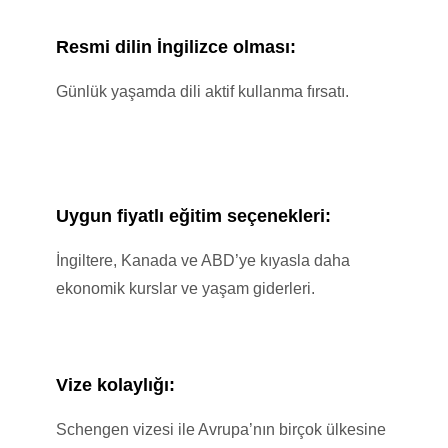
Manchester
Resmi dilin İngilizce olması:
Birmingham
Günlük yaşamda dili aktif kullanma fırsatı.
İrlanda
Amerika
Uygun fiyatlı eğitim seçenekleri:
Kanada
İngiltere, Kanada ve ABD’ye kıyasla daha
ekonomik kurslar ve yaşam giderleri.
Malta
Avustralya
Vize kolaylığı:
Dubai
Schengen vizesi ile Avrupa’nın birçok ülkesine