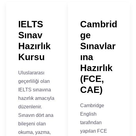
IELTS
Cambrid
Sınav
ge
Hazırlık
Sınavlar
Kursu
ına
Hazırlık
Uluslararası
(FCE,
geçerliliği olan
CAE)
IELTS sınavına
hazırlık amacıyla
Cambridge
düzenlenir.
English
Sınavın dört ana
tarafından
bileşeni olan
yapılan FCE
okuma, yazma,