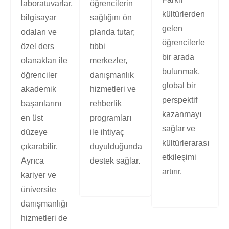
laboratuvarlar,
öğrencilerin
kültürlerden
bilgisayar
sağlığını ön
gelen
odaları ve
planda tutar;
öğrencilerle
özel ders
tıbbi
bir arada
olanakları ile
merkezler,
bulunmak,
öğrenciler
danışmanlık
global bir
akademik
hizmetleri ve
perspektif
başarılarını
rehberlik
kazanmayı
en üst
programları
sağlar ve
düzeye
ile ihtiyaç
kültürlerarası
çıkarabilir.
duyulduğunda
etkileşimi
Ayrıca
destek sağlar.
artırır.
kariyer ve
üniversite
danışmanlığı
hizmetleri de