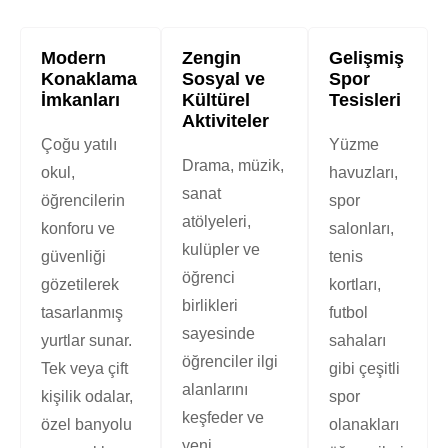
Modern
Zengin
Gelişmiş
Konaklama
Sosyal ve
Spor
İmkanları
Kültürel
Tesisleri
Aktiviteler
Çoğu yatılı
Yüzme
Drama, müzik,
okul,
havuzları,
sanat
öğrencilerin
spor
atölyeleri,
konforu ve
salonları,
kulüpler ve
güvenliği
tenis
öğrenci
gözetilerek
kortları,
birlikleri
tasarlanmış
futbol
sayesinde
yurtlar sunar.
sahaları
öğrenciler ilgi
Tek veya çift
gibi çeşitli
alanlarını
kişilik odalar,
spor
keşfeder ve
özel banyolu
olanakları
yeni