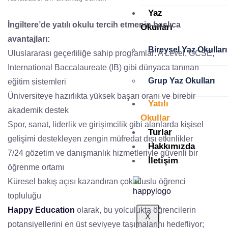
Yaz
İngiltere’de yatılı okulu tercih etmenin başlıca
Okulları
avantajları:
Bireysel Yaz Okulları
Uluslararası geçerliliğe sahip programlar: A Level, GCSE,
International Baccalaureate (IB) gibi dünyaca tanınan
Grup Yaz Okulları
eğitim sistemleri
Üniversiteye hazırlıkta yüksek başarı oranı ve birebir
Yatılı
akademik destek
Okullar
Spor, sanat, liderlik ve girişimcilik gibi alanlarda kişisel
Turlar
gelişimi destekleyen zengin müfredat dışı etkinlikler
Hakkımızda
7/24 gözetim ve danışmanlık hizmetleriyle güvenli bir
İletişim
öğrenme ortamı
Küresel bakış açısı kazandıran çok uluslu öğrenci
topluluğu
Happy Education
olarak, bu yolculukta öğrencilerin
X
potansiyellerini en üst seviyeye taşımalarını hedefliyor;