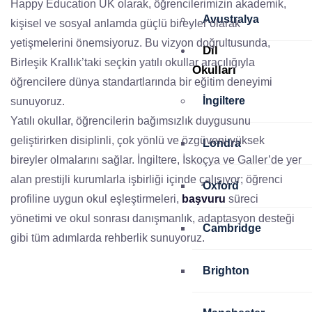
Happy Education UK olarak, öğrencilerimizin akademik,
Avustralya
kişisel ve sosyal anlamda güçlü bireyler olarak
yetişmelerini önemsiyoruz. Bu vizyon doğrultusunda,
Dil
Birleşik Krallık’taki seçkin yatılı okullar aracılığıyla
Okulları
öğrencilere dünya standartlarında bir eğitim deneyimi
İngiltere
sunuyoruz.
Yatılı okullar, öğrencilerin bağımsızlık duygusunu
geliştirirken disiplinli, çok yönlü ve özgüveni yüksek
Londra
bireyler olmalarını sağlar. İngiltere, İskoçya ve Galler’de yer
alan prestijli kurumlarla işbirliği içinde çalışıyor; öğrenci
Oxford
profiline uygun okul eşleştirmeleri,
başvuru
süreci
yönetimi ve okul sonrası danışmanlık, adaptasyon desteği
Cambridge
gibi tüm adımlarda rehberlik sunuyoruz.
Brighton