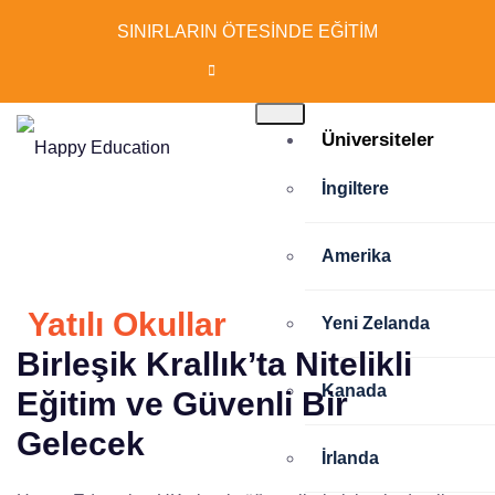
SINIRLARIN ÖTESİNDE EĞİTİM
Üniversiteler
İngiltere
Amerika
Yatılı Okullar
Yeni Zelanda
Birleşik Krallık’ta Nitelikli
Kanada
Eğitim ve Güvenli Bir
Gelecek
İrlanda