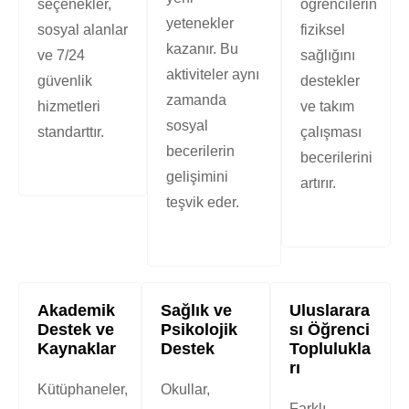
seçenekler,
öğrencilerin
yetenekler
sosyal alanlar
fiziksel
kazanır. Bu
ve 7/24
sağlığını
aktiviteler aynı
güvenlik
destekler
zamanda
hizmetleri
ve takım
sosyal
standarttır.
çalışması
becerilerin
becerilerini
gelişimini
artırır.
teşvik eder.
Akademik
Sağlık ve
Uluslarara
Destek ve
Psikolojik
sı Öğrenci
Kaynaklar
Destek
Toplulukla
rı
Kütüphaneler,
Okullar,
Farklı