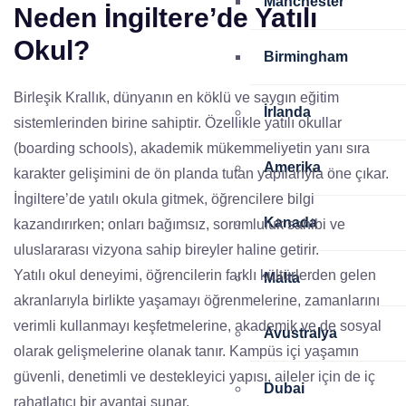
Manchester
Neden İngiltere’de Yatılı
Okul?
Birmingham
Birleşik Krallık, dünyanın en köklü ve saygın eğitim
İrlanda
sistemlerinden birine sahiptir. Özellikle yatılı okullar
(boarding schools), akademik mükemmeliyetin yanı sıra
Amerika
karakter gelişimini de ön planda tutan yapılarıyla öne çıkar.
İngiltere’de yatılı okula gitmek, öğrencilere bilgi
Kanada
kazandırırken; onları bağımsız, sorumluluk sahibi ve
uluslararası vizyona sahip bireyler haline getirir.
Yatılı okul deneyimi, öğrencilerin farklı kültürlerden gelen
Malta
akranlarıyla birlikte yaşamayı öğrenmelerine, zamanlarını
verimli kullanmayı keşfetmelerine, akademik ve de sosyal
Avustralya
olarak gelişmelerine olanak tanır. Kampüs içi yaşamın
güvenli, denetimli ve destekleyici yapısı, aileler için de iç
Dubai
rahatlatıcı bir avantaj sunar.