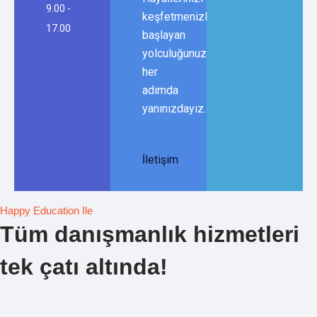
9.00 -
keşfetmenizle
17.00
başlayan
yolculuğunuzda,
her
adımda
yanınızdayız.
İletişim
Happy Education Ile
Tüm danışmanlık hizmetleri
tek çatı altında!