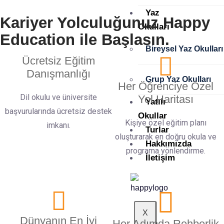
Yaz
Kariyer Yolculuğunuz Happy
Avusturalya
Okulları
Education ile Başlasın.
Bireysel Yaz Okulları
Ücretsiz Eğitim
Danışmanlığı
Grup Yaz Okulları
Her Öğrenciye Özel
Dil okulu ve üniversite
Yol Haritası
Yatılı
başvurularında ücretsiz destek
Okullar
Kişiye özel eğitim planı
imkanı.
Turlar
oluşturarak en doğru okula ve
Hakkımızda
programa yönlendirme.
İletişim
X
Dünyanın En İyi
Her Adımda Rehberlik