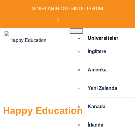
SINIRLARIN ÖTESİNDE EĞİTİM
Üniversiteler
İngiltere
Amerika
Hayalinizdeki
Yeni Zelanda
eğitim için ilk adımı
Kanada
Happy Education
ile atın!
İrlanda