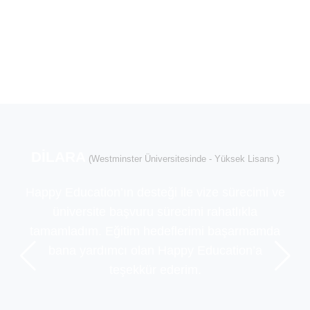
DİLARA
(Westminster Üniversitesinde - Yüksek Lisans )
Happy Education’ın desteği ile vize sürecimi ve
üniversite başvuru sürecimi rahatlıkla
tamamladım. Eğitim hedeflerimi başarmamda
bana yardımcı olan Happy Education’a
teşekkür ederim.