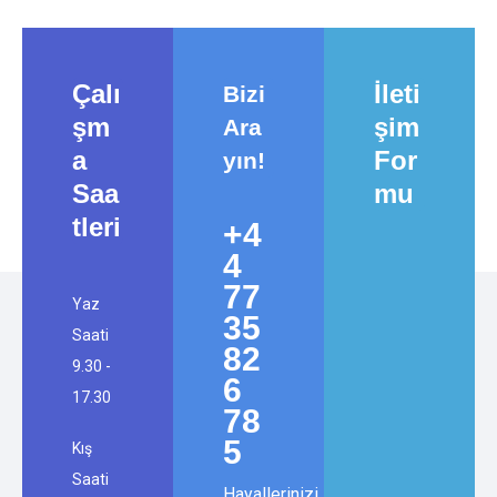
geçin!
Çalı
İleti
Bizi
şm
şim
Ara
a
For
yın!
Saa
mu
tleri
+4
4
77
Yaz
35
Saati
82
9.30 -
6
17.30
78
5
Kış
Saati
Hayallerinizi