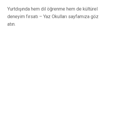
Yurtdışında hem dil öğrenme hem de kültürel
deneyim fırsatı – Yaz Okulları sayfamıza göz
atın.
Tüm sorularınız için
buradayız – bizimle iletişime