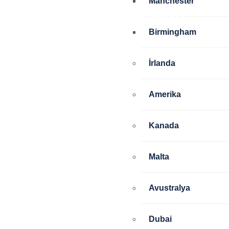
Manchester
İrlanda
Amerika
İngiltere
Birmingham
İrlanda
Amerika
Kanada
Malta
Avustralya
Dubai