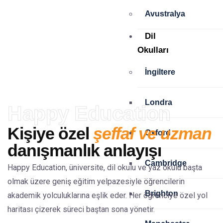
Dünyanın dört bir yanından öğrenciye
güvenilir eğitim danışmanlığı sunuyor;
Avustralya
doğru bilgi, doğru okul ve doğru
yönlendirme ile hayallerine ulaşmalarını
sağlıyoruz.
Dil
Okulları
İngiltere
Londra
Happy Education
Kişiye özel
şeffaf ve uzman
Oxford
danışmanlık anlayışı
Cambridge
Happy Education, üniversite, dil okulu ve yaz okulu başta
olmak üzere geniş eğitim yelpazesiyle öğrencilerin
Brighton
akademik yolculuklarına eşlik eder. Her öğrenciye özel yol
haritası çizerek süreci baştan sona yönetir.