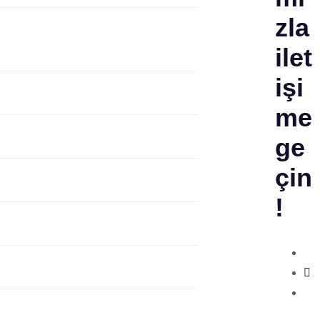
zla
ilet
işi
me
ge
çin
!