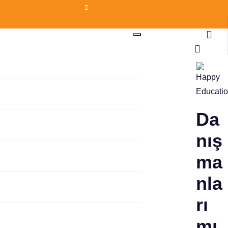
Da
nış
ma
nla
rı
mı