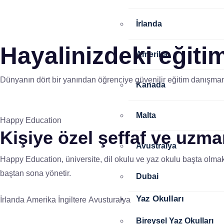
İrlanda
Hayalinizdeki eğitim
Amerika
Dünyanın dört bir yanından öğrenciye güvenilir eğitim danışmanl
Kanada
Malta
Happy Education
Kişiye özel
şeffaf ve uzm
Avustralya
Happy Education, üniversite, dil okulu ve yaz okulu başta olmak
baştan sona yönetir.
Dubai
Yaz Okulları
İrlanda
Amerika
İngiltere
Avusturalya
Bireysel Yaz Okulları