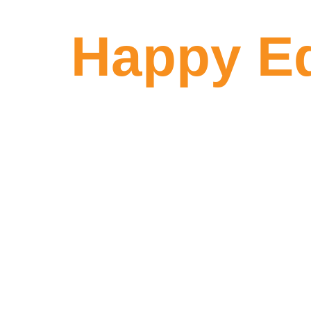
Happy E
atın!
Dünyanın dört bir yanından öğrenciye güveni
bilgi, doğru okul ve doğru yönlendirme ile ha