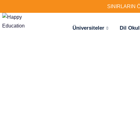
SINIRLARIN 
Üniversiteler
Dil Okul
Hayaliniz
için ilk a