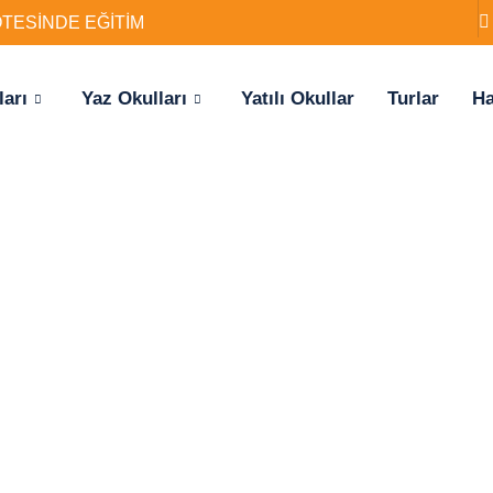
ÖTESİNDE EĞİTİM
ları
Yaz Okulları
Yatılı Okullar
Turlar
Ha
deki eğitim
dımı