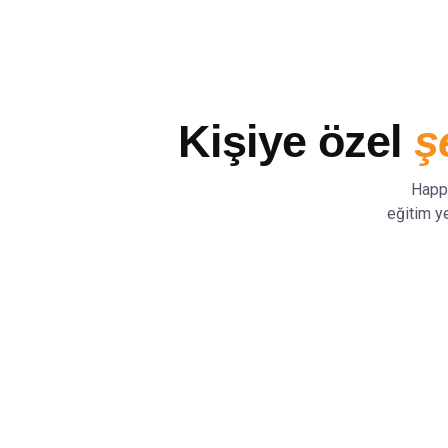
Kişiye özel
ş
Happy
eğitim y