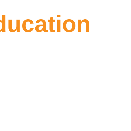
ducation
ile
lir eğitim danışmanlığı sunuyor; doğru
yallerine ulaşmalarını sağlıyoruz.