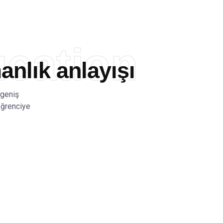
cation
nlık anlayışı
 geniş
öğrenciye