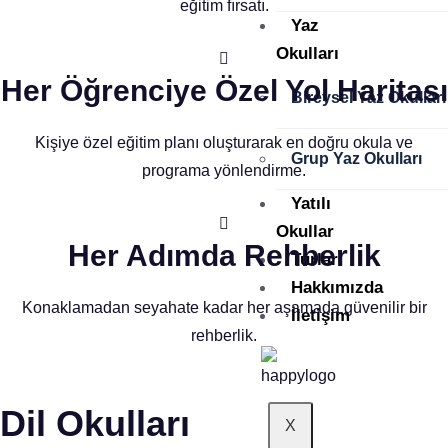
eğitim fırsatı.
Yaz
Okulları
Her Öğrenciye Özel Yol Haritası
Bireysel Yaz Okulları
Kişiye özel eğitim planı oluşturarak en doğru okula ve
Grup Yaz Okulları
programa yönlendirme.
Yatılı
Okullar
Her Adımda Rehberlik
Turlar
Hakkımızda
Konaklamadan seyahate kadar her aşamada güvenilir bir
İletişim
rehberlik.
Dil Okulları
X