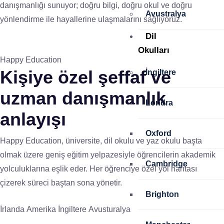
danışmanlığı sunuyor; doğru bilgi, doğru okul ve doğru
Avustralya
yönlendirme ile hayallerine ulaşmalarını sağlıyoruz.
Dil
Okulları
Happy Education
Kişiye özel
şeffaf ve
İngiltere
uzman
danışmanlık
Londra
anlayışı
Oxford
Happy Education, üniversite, dil okulu ve yaz okulu başta
olmak üzere geniş eğitim yelpazesiyle öğrencilerin akademik
Cambridge
yolculuklarına eşlik eder. Her öğrenciye özel yol haritası
çizerek süreci baştan sona yönetir.
Brighton
İrlanda
Amerika
İngiltere
Avusturalya