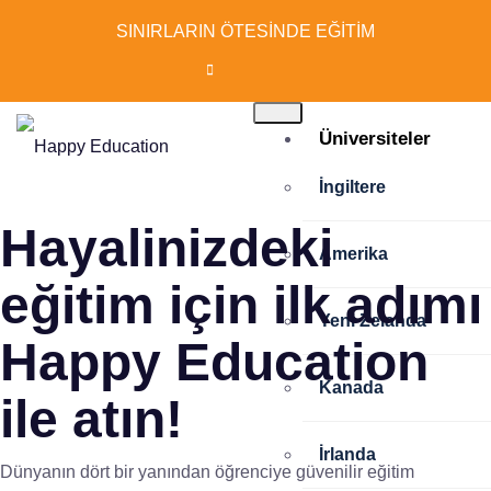
SINIRLARIN ÖTESİNDE EĞİTİM
Üniversiteler
İngiltere
Hayalinizdeki
Amerika
eğitim için ilk adımı
Yeni Zelanda
Happy Education
Kanada
ile atın!
İrlanda
Dünyanın dört bir yanından öğrenciye güvenilir eğitim