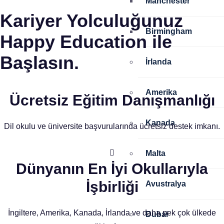
Manchester
Kariyer Yolculuğunuz
Birmingham
Happy Education ile
Başlasın.
İrlanda
Amerika
Ücretsiz Eğitim Danışmanlığı
Kanada
Dil okulu ve üniversite başvurularında ücretsiz destek imkanı.
Malta
Dünyanın En İyi Okullarıyla
İşbirliği
Avustralya
İngiltere, Amerika, Kanada, İrlanda ve daha pek çok ülkede
Dubai