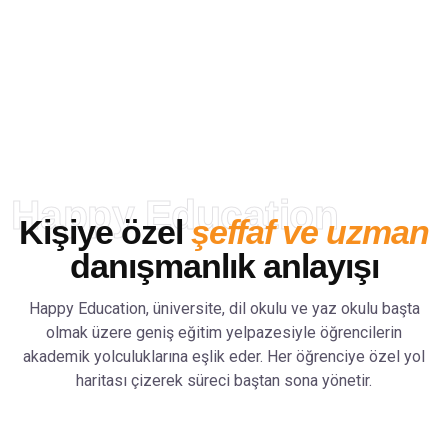
Dünyanın dört bir yanından öğrenciye
güvenilir eğitim danışmanlığı sunuyor;
doğru bilgi, doğru okul ve doğru
yönlendirme ile hayallerine ulaşmalarını
sağlıyoruz.
Happy Education
Kişiye özel
şeffaf ve uzman
danışmanlık anlayışı
Happy Education, üniversite, dil okulu ve yaz okulu başta
olmak üzere geniş eğitim yelpazesiyle öğrencilerin
akademik yolculuklarına eşlik eder. Her öğrenciye özel yol
haritası çizerek süreci baştan sona yönetir.