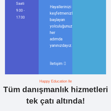
Saati
Hayallerinizi
9.00 -
keşfetmenizle
17.00
başlayan
yolculuğunuzda,
her
adımda
yanınızdayız.
İletişim
Happy Education Ile
Tüm danışmanlık hizmetleri
tek çatı altında!