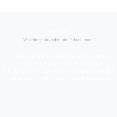
DİLARA
(Westminster Üniversitesinde - Yüksek Lisans )
Happy Education’ın desteği ile vize sürecimi ve
üniversite başvuru sürecimi rahatlıkla
tamamladım. Eğitim hedeflerimi başarmamda
bana yardımcı olan Happy Education’a teşekkür
ederim.