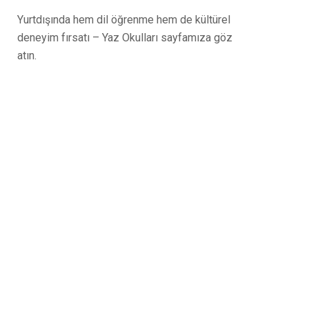
Yurtdışında hem dil öğrenme hem de kültürel
deneyim fırsatı – Yaz Okulları sayfamıza göz
atın.
Tüm sorularınız için
buradayız – bizimle iletişime
geçin!