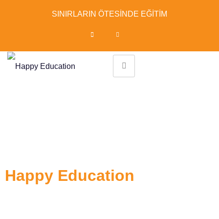
SINIRLARIN ÖTESİNDE EĞİTİM
Hayalinizdeki
eğitim için ilk adımı
Happy Education
ile atın!