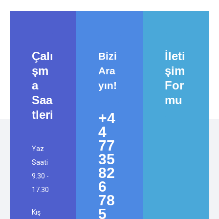
Çalı
İleti
Bizi
şm
şim
Ara
a
For
yın!
Saa
mu
tleri
+4
4
77
Yaz
35
Saati
82
9.30 -
6
17.30
78
5
Kış