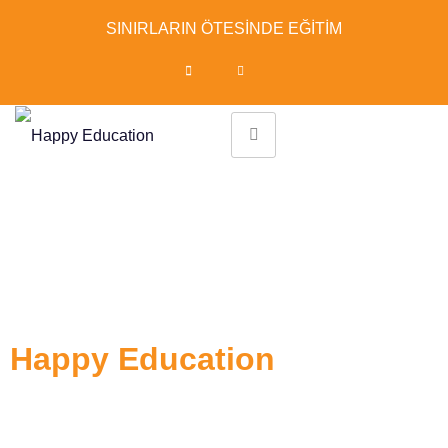
SINIRLARIN ÖTESİNDE EĞİTİM
Hayalinizdeki
eğitim için ilk adımı
Happy Education
ile atın!