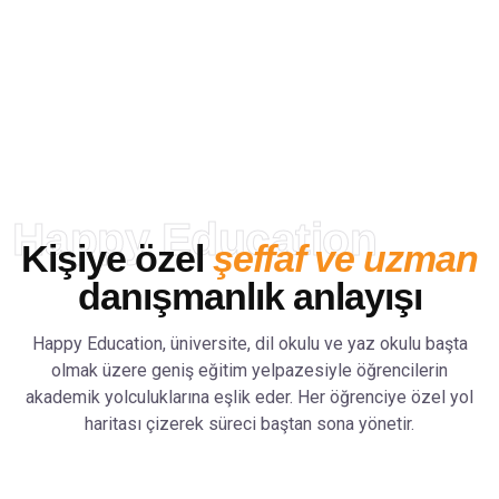
Dünyanın dört bir yanından öğrenciye
güvenilir eğitim danışmanlığı sunuyor;
doğru bilgi, doğru okul ve doğru
yönlendirme ile hayallerine ulaşmalarını
sağlıyoruz.
Happy Education
Kişiye özel
şeffaf ve uzman
danışmanlık anlayışı
Happy Education, üniversite, dil okulu ve yaz okulu başta
olmak üzere geniş eğitim yelpazesiyle öğrencilerin
akademik yolculuklarına eşlik eder. Her öğrenciye özel yol
haritası çizerek süreci baştan sona yönetir.