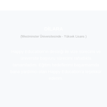
DİLARA
(Westminster Üniversitesinde - Yüksek Lisans )
Happy Education’ın desteği ile vize sürecimi ve
üniversite başvuru sürecimi rahatlıkla
tamamladım. Eğitim hedeflerimi başarmamda
bana yardımcı olan Happy Education’a teşekkür
ederim.