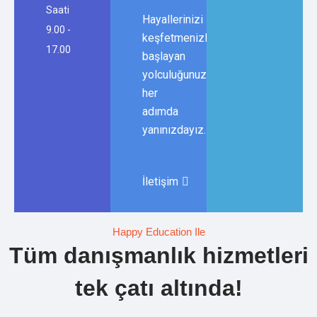
Saati
Hayallerinizi
9.00 -
keşfetmenizle
17.00
başlayan
yolculuğunuzda,
her
adımda
yanınızdayız.
İletişim
Happy Education Ile
Tüm danışmanlık hizmetleri
tek çatı altında!