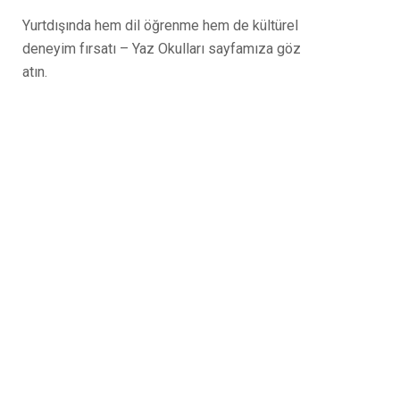
Yurtdışında hem dil öğrenme hem de kültürel
deneyim fırsatı – Yaz Okulları sayfamıza göz
atın.
Tüm sorularınız için
buradayız – bizimle iletişime
geçin!