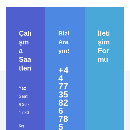
Çalı
İleti
Bizi
şm
şim
Ara
a
For
yın!
Saa
mu
tleri
+4
4
77
Yaz
35
Saati
82
9.30 -
6
17.30
78
5
Kış