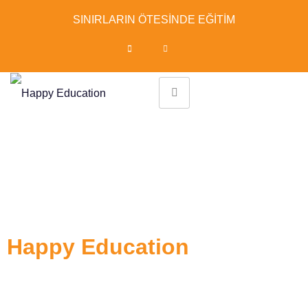
SINIRLARIN ÖTESİNDE EĞİTİM
Hayalinizdeki
eğitim için ilk adımı
Happy Education
ile atın!