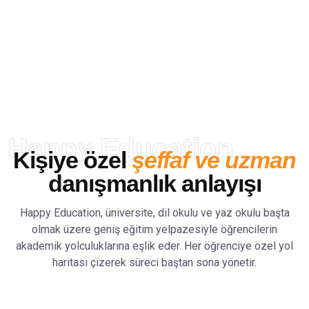
Dünyanın dört bir yanından öğrenciye
güvenilir eğitim danışmanlığı sunuyor;
doğru bilgi, doğru okul ve doğru
yönlendirme ile hayallerine ulaşmalarını
sağlıyoruz.
Happy Education
Kişiye özel
şeffaf ve uzman
danışmanlık anlayışı
Happy Education, üniversite, dil okulu ve yaz okulu başta
olmak üzere geniş eğitim yelpazesiyle öğrencilerin
akademik yolculuklarına eşlik eder. Her öğrenciye özel yol
haritası çizerek süreci baştan sona yönetir.