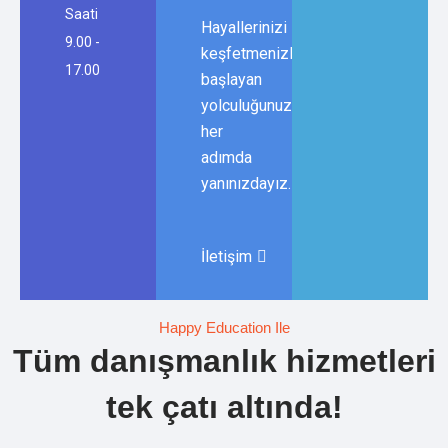
Saati
Hayallerinizi
9.00 -
keşfetmenizle
17.00
başlayan
yolculuğunuzda,
her
adımda
yanınızdayız.
İletişim
Happy Education Ile
Tüm danışmanlık hizmetleri
tek çatı altında!