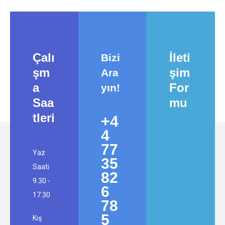
Çalı
İleti
Bizi
şm
şim
Ara
a
For
yın!
Saa
mu
tleri
+4
4
77
Yaz
35
Saati
82
9.30 -
6
17.30
78
5
Kış