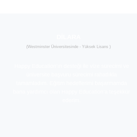
DİLARA
(Westminster Üniversitesinde - Yüksek Lisans )
Happy Education’ın desteği ile vize sürecimi ve
üniversite başvuru sürecimi rahatlıkla
tamamladım. Eğitim hedeflerimi başarmamda
bana yardımcı olan Happy Education’a teşekkür
ederim.