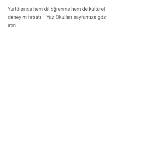
Yurtdışında hem dil öğrenme hem de kültürel
deneyim fırsatı – Yaz Okulları sayfamıza göz
atın.
Tüm sorularınız için
buradayız – bizimle iletişime
geçin!