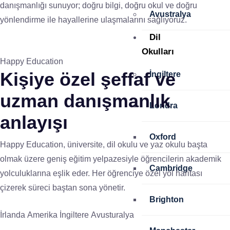
danışmanlığı sunuyor; doğru bilgi, doğru okul ve doğru
Avustralya
yönlendirme ile hayallerine ulaşmalarını sağlıyoruz.
Dil
Okulları
Happy Education
Kişiye özel
şeffaf ve
İngiltere
uzman
danışmanlık
Londra
anlayışı
Oxford
Happy Education, üniversite, dil okulu ve yaz okulu başta
olmak üzere geniş eğitim yelpazesiyle öğrencilerin akademik
Cambridge
yolculuklarına eşlik eder. Her öğrenciye özel yol haritası
çizerek süreci baştan sona yönetir.
Brighton
İrlanda
Amerika
İngiltere
Avusturalya