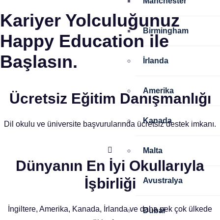
Manchester
Kariyer Yolculuğunuz
Birmingham
Happy Education ile
Başlasın.
İrlanda
Amerika
Ücretsiz Eğitim Danışmanlığı
Kanada
Dil okulu ve üniversite başvurularında ücretsiz destek imkanı.
Malta
Dünyanın En İyi Okullarıyla
İşbirliği
Avustralya
İngiltere, Amerika, Kanada, İrlanda ve daha pek çok ülkede
Dubai