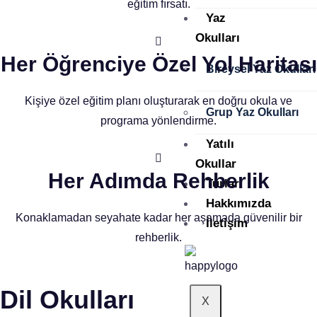
eğitim fırsatı.
Yaz
Okulları
Her Öğrenciye Özel Yol Haritası
Bireysel Yaz Okulları
Kişiye özel eğitim planı oluşturarak en doğru okula ve
Grup Yaz Okulları
programa yönlendirme.
Yatılı
Okullar
Her Adımda Rehberlik
Turlar
Hakkımızda
Konaklamadan seyahate kadar her aşamada güvenilir bir
İletişim
rehberlik.
Dil Okulları
X