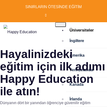
SINIRLARIN ÖTESİNDE EĞİTİM
Üniversiteler
İngiltere
Hayalinizdeki
Amerika
eğitim için ilk adımı
Yeni Zelanda
Happy Education
Kanada
ile atın!
İrlanda
Dünyanın dört bir yanından öğrenciye güvenilir eğitim