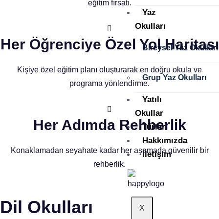
eğitim fırsatı.
Yaz
Okulları
Her Öğrenciye Özel Yol Haritası
Bireysel Yaz Okulları
Kişiye özel eğitim planı oluşturarak en doğru okula ve
Grup Yaz Okulları
programa yönlendirme.
Yatılı
Okullar
Her Adımda Rehberlik
Turlar
Hakkımızda
Konaklamadan seyahate kadar her aşamada güvenilir bir
İletişim
rehberlik.
Dil Okulları
X