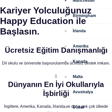
Manchester
Kariyer Yolculuğunuz
Birmingham
Happy Education ile
Başlasın.
İrlanda
Amerika
Ücretsiz Eğitim Danışmanlığı
Kanada
Dil okulu ve üniversite başvurularında ücretsiz destek imkanı.
Malta
Dünyanın En İyi Okullarıyla
İşbirliği
Avustralya
İngiltere, Amerika, Kanada, İrlanda ve daha pek çok ülkede
Dubai