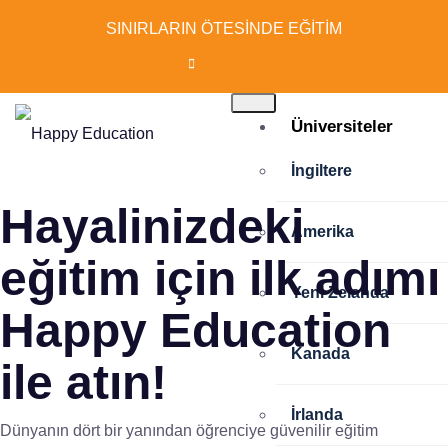
SINIRLARIN ÖTESİNDE EĞİTİM
Üniversiteler
İngiltere
Hayalinizdeki
Amerika
eğitim için ilk adımı
Yeni Zelanda
Happy Education
Kanada
ile atın!
İrlanda
Dünyanın dört bir yanından öğrenciye güvenilir eğitim