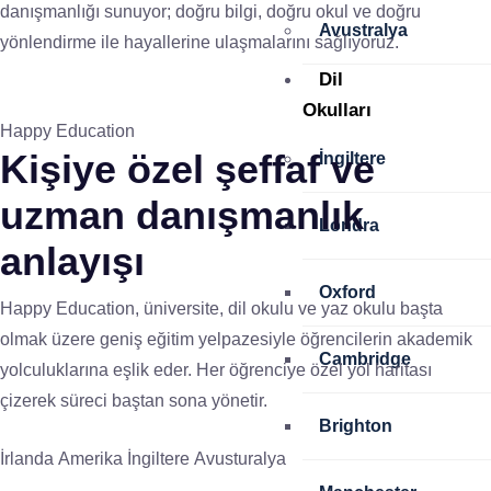
danışmanlığı sunuyor; doğru bilgi, doğru okul ve doğru
Avustralya
yönlendirme ile hayallerine ulaşmalarını sağlıyoruz.
Dil
Okulları
Happy Education
Kişiye özel
şeffaf ve
İngiltere
uzman
danışmanlık
Londra
anlayışı
Oxford
Happy Education, üniversite, dil okulu ve yaz okulu başta
olmak üzere geniş eğitim yelpazesiyle öğrencilerin akademik
Cambridge
yolculuklarına eşlik eder. Her öğrenciye özel yol haritası
çizerek süreci baştan sona yönetir.
Brighton
İrlanda
Amerika
İngiltere
Avusturalya