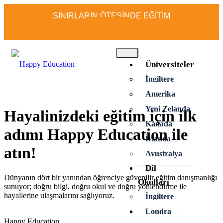
SINIRLARIN ÖTESİNDE EĞİTİM
Üniversiteler
İngiltere
Amerika
Yeni Zelanda
Hayalinizdeki eğitim için ilk
Kanada
adımı
Happy Education
ile
İrlanda
atın!
Avustralya
Dil
Dünyanın dört bir yanından öğrenciye güvenilir eğitim danışmanlığı
Okulları
sunuyor; doğru bilgi, doğru okul ve doğru yönlendirme ile
hayallerine ulaşmalarını sağlıyoruz.
İngiltere
Londra
Happy Education