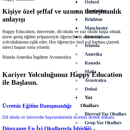
Oxford
Kişiye özel
şeffaf ve uzman
danışmanlık
Cambridge
anlayışı
Brighton
Manchester
Happy Education, üniversite, dil okulu ve yaz okulu başta olmak
üzere geniş eğitim yelpazesiyle öğrencilerin akademik
Birmingham
yolculuklarına eşlik eder. Her öğrenciye özel yol haritası çizerek
İrlanda
süreci baştan sona yönetir.
Amerika
İrlanda
Amerika
İngiltere
Avusturalya
Kanada
Malta
Kariyer Yolculuğunuz Happy Education
Avustralya
ile Başlasın.
Dubai
Yaz
Okulları
Ücretsiz Eğitim Danışmanlığı
Bireysel Yaz Okulları
Dil okulu ve üniversite başvurularında ücretsiz destek imkanı.
Grup Yaz Okulları
Dünyanın En İyi Okullarıyla İşbirliği