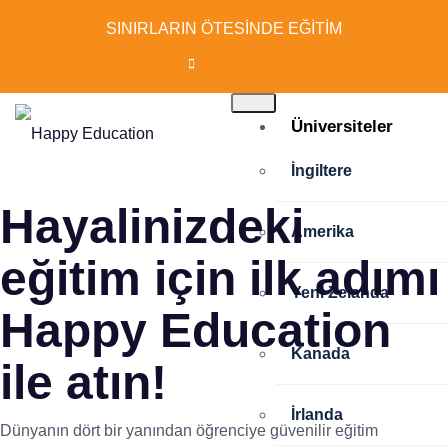
SINIRLARIN ÖTESİNDE EĞİTİM
Üniversiteler
İngiltere
Hayalinizdeki
Amerika
eğitim için ilk adımı
Yeni Zelanda
Happy Education
Kanada
ile atın!
İrlanda
Dünyanın dört bir yanından öğrenciye güvenilir eğitim