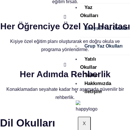
eğitim fırsatı.
Yaz
Okulları
Her Öğrenciye Özel Yol Haritası
Bireysel Yaz Okulları
Kişiye özel eğitim planı oluşturarak en doğru okula ve
Grup Yaz Okulları
programa yönlendirme.
Yatılı
Okullar
Her Adımda Rehberlik
Turlar
Hakkımızda
Konaklamadan seyahate kadar her aşamada güvenilir bir
İletişim
rehberlik.
Dil Okulları
X