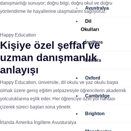
danışmanlığı sunuyor; doğru bilgi, doğru okul ve doğru
Avustralya
yönlendirme ile hayallerine ulaşmalarını sağlıyoruz.
Dil
Okulları
Happy Education
Kişiye özel
şeffaf ve
İngiltere
uzman
danışmanlık
Londra
anlayışı
Oxford
Happy Education, üniversite, dil okulu ve yaz okulu başta
olmak üzere geniş eğitim yelpazesiyle öğrencilerin akademik
Cambridge
yolculuklarına eşlik eder. Her öğrenciye özel yol haritası
çizerek süreci baştan sona yönetir.
Brighton
İrlanda
Amerika
İngiltere
Avusturalya