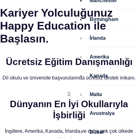
Manchester
Kariyer Yolculuğunuz
Birmingham
Happy Education ile
Başlasın.
İrlanda
Amerika
Ücretsiz Eğitim Danışmanlığı
Kanada
Dil okulu ve üniversite başvurularında ücretsiz destek imkanı.
Malta
Dünyanın En İyi Okullarıyla
İşbirliği
Avustralya
İngiltere, Amerika, Kanada, İrlanda ve daha pek çok ülkede
Dubai