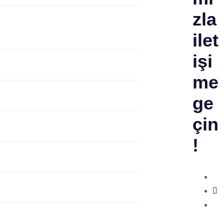
zla
ilet
işi
me
ge
çin
!