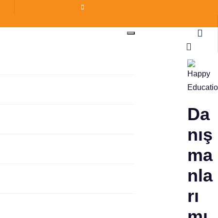
Da
nış
ma
nla
rı
mı