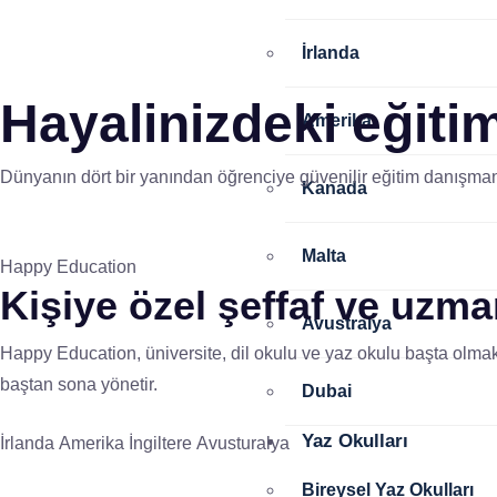
İrlanda
Hayalinizdeki eğitim
Amerika
Dünyanın dört bir yanından öğrenciye güvenilir eğitim danışmanl
Kanada
Malta
Happy Education
Kişiye özel
şeffaf ve uzm
Avustralya
Happy Education, üniversite, dil okulu ve yaz okulu başta olmak
baştan sona yönetir.
Dubai
Yaz Okulları
İrlanda
Amerika
İngiltere
Avusturalya
Bireysel Yaz Okulları