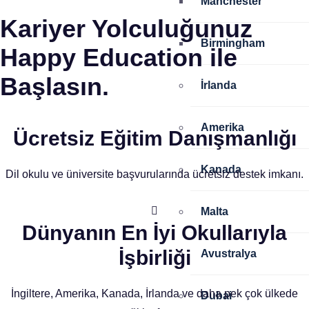
Manchester
Kariyer Yolculuğunuz
Birmingham
Happy Education ile
Başlasın.
İrlanda
Amerika
Ücretsiz Eğitim Danışmanlığı
Kanada
Dil okulu ve üniversite başvurularında ücretsiz destek imkanı.
Malta
Dünyanın En İyi Okullarıyla
İşbirliği
Avustralya
İngiltere, Amerika, Kanada, İrlanda ve daha pek çok ülkede
Dubai