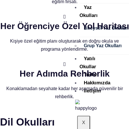
eğitim fırsatı.
Yaz
Okulları
Her Öğrenciye Özel Yol Haritası
Bireysel Yaz Okulları
Kişiye özel eğitim planı oluşturarak en doğru okula ve
Grup Yaz Okulları
programa yönlendirme.
Yatılı
Okullar
Her Adımda Rehberlik
Turlar
Hakkımızda
Konaklamadan seyahate kadar her aşamada güvenilir bir
İletişim
rehberlik.
Dil Okulları
X