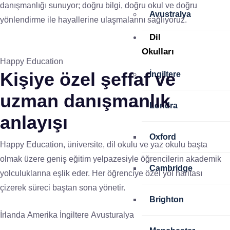
danışmanlığı sunuyor; doğru bilgi, doğru okul ve doğru
Avustralya
yönlendirme ile hayallerine ulaşmalarını sağlıyoruz.
Dil
Okulları
Happy Education
Kişiye özel
şeffaf ve
İngiltere
uzman
danışmanlık
Londra
anlayışı
Oxford
Happy Education, üniversite, dil okulu ve yaz okulu başta
olmak üzere geniş eğitim yelpazesiyle öğrencilerin akademik
Cambridge
yolculuklarına eşlik eder. Her öğrenciye özel yol haritası
çizerek süreci baştan sona yönetir.
Brighton
İrlanda
Amerika
İngiltere
Avusturalya