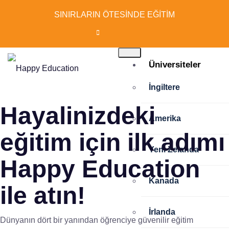
SINIRLARIN ÖTESİNDE EĞİTİM
Üniversiteler
İngiltere
Hayalinizdeki
Amerika
eğitim için ilk adımı
Yeni Zelanda
Happy Education
Kanada
ile atın!
İrlanda
Dünyanın dört bir yanından öğrenciye güvenilir eğitim