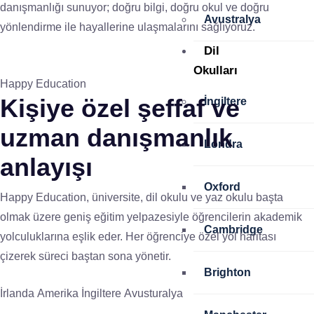
danışmanlığı sunuyor; doğru bilgi, doğru okul ve doğru
Avustralya
yönlendirme ile hayallerine ulaşmalarını sağlıyoruz.
Dil
Okulları
Happy Education
Kişiye özel
şeffaf ve
İngiltere
uzman
danışmanlık
Londra
anlayışı
Oxford
Happy Education, üniversite, dil okulu ve yaz okulu başta
olmak üzere geniş eğitim yelpazesiyle öğrencilerin akademik
Cambridge
yolculuklarına eşlik eder. Her öğrenciye özel yol haritası
çizerek süreci baştan sona yönetir.
Brighton
İrlanda
Amerika
İngiltere
Avusturalya