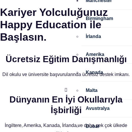
Manchester
Kariyer Yolculuğunuz
Birmingham
Happy Education ile
Başlasın.
İrlanda
Amerika
Ücretsiz Eğitim Danışmanlığı
Kanada
Dil okulu ve üniversite başvurularında ücretsiz destek imkanı.
Malta
Dünyanın En İyi Okullarıyla
İşbirliği
Avustralya
İngiltere, Amerika, Kanada, İrlanda ve daha pek çok ülkede
Dubai