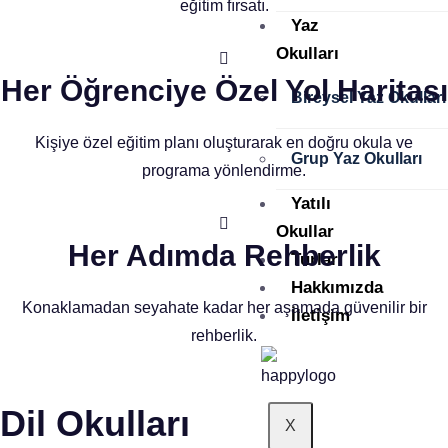
eğitim fırsatı.
Yaz
Okulları
Her Öğrenciye Özel Yol Haritası
Bireysel Yaz Okulları
Kişiye özel eğitim planı oluşturarak en doğru okula ve
Grup Yaz Okulları
programa yönlendirme.
Yatılı
Okullar
Her Adımda Rehberlik
Turlar
Hakkımızda
Konaklamadan seyahate kadar her aşamada güvenilir bir
İletişim
rehberlik.
Dil Okulları
X