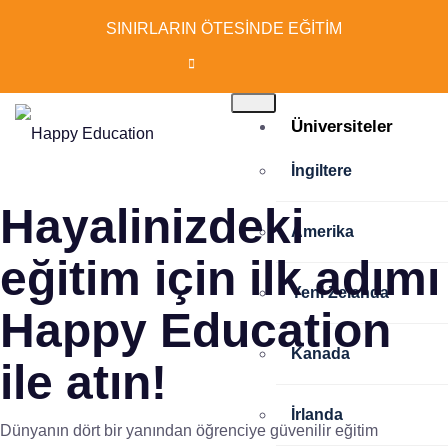
SINIRLARIN ÖTESİNDE EĞİTİM
Üniversiteler
İngiltere
Hayalinizdeki
Amerika
eğitim için ilk adımı
Yeni Zelanda
Happy Education
Kanada
ile atın!
İrlanda
Dünyanın dört bir yanından öğrenciye güvenilir eğitim