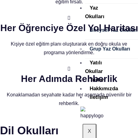
eğitim fırsatı.
Yaz
Okulları
Her Öğrenciye Özel Yol Haritası
Bireysel Yaz Okulları
Kişiye özel eğitim planı oluşturarak en doğru okula ve
Grup Yaz Okulları
programa yönlendirme.
Yatılı
Okullar
Her Adımda Rehberlik
Turlar
Hakkımızda
Konaklamadan seyahate kadar her aşamada güvenilir bir
İletişim
rehberlik.
Dil Okulları
X