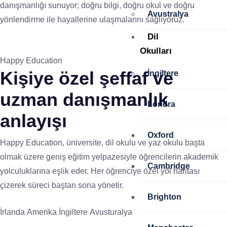
danışmanlığı sunuyor; doğru bilgi, doğru okul ve doğru
Avustralya
yönlendirme ile hayallerine ulaşmalarını sağlıyoruz.
Dil
Okulları
Happy Education
Kişiye özel
şeffaf ve
İngiltere
uzman
danışmanlık
Londra
anlayışı
Oxford
Happy Education, üniversite, dil okulu ve yaz okulu başta
olmak üzere geniş eğitim yelpazesiyle öğrencilerin akademik
Cambridge
yolculuklarına eşlik eder. Her öğrenciye özel yol haritası
çizerek süreci baştan sona yönetir.
Brighton
İrlanda
Amerika
İngiltere
Avusturalya