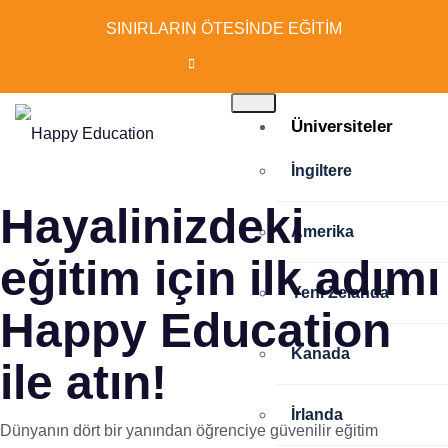
SINIRLARIN ÖTESİNDE EĞİTİM
Üniversiteler
İngiltere
Hayalinizdeki
Amerika
eğitim için ilk adımı
Yeni Zelanda
Happy Education
Kanada
ile atın!
İrlanda
Dünyanın dört bir yanından öğrenciye güvenilir eğitim