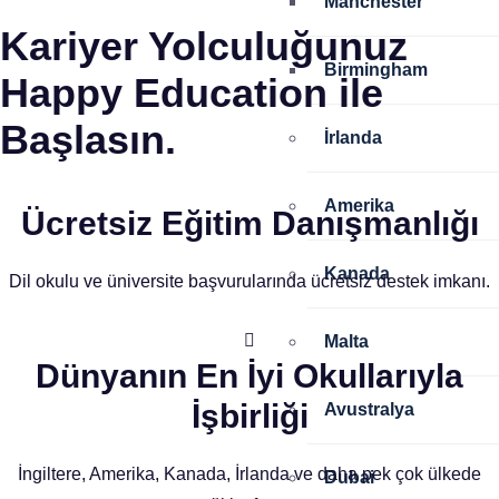
Manchester
Kariyer Yolculuğunuz
Birmingham
Happy Education ile
Başlasın.
İrlanda
Amerika
Ücretsiz Eğitim Danışmanlığı
Kanada
Dil okulu ve üniversite başvurularında ücretsiz destek imkanı.
Malta
Dünyanın En İyi Okullarıyla
İşbirliği
Avustralya
İngiltere, Amerika, Kanada, İrlanda ve daha pek çok ülkede
Dubai