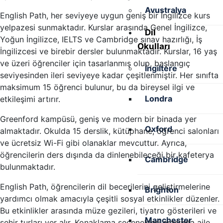
Avustralya
English Path, her seviyeye uygun geniş bir İngilizce kurs
yelpazesi sunmaktadır. Kurslar arasında Genel İngilizce,
Dil
Yoğun İngilizce, IELTS ve Cambridge sınav hazırlığı, İş
Okulları
İngilizcesi ve birebir dersler bulunmaktadır. Kurslar, 16 yaş
ve üzeri öğrenciler için tasarlanmış olup, başlangıç
İngiltere
seviyesinden ileri seviyeye kadar çeşitlenmiştir. Her sınıfta
maksimum 15 öğrenci bulunur, bu da bireysel ilgi ve
Londra
etkileşimi artırır.
Greenford kampüsü, geniş ve modern bir binada yer
Oxford
almaktadır. Okulda 15 derslik, kütüphane, öğrenci salonları
ve ücretsiz Wi-Fi gibi olanaklar mevcuttur. Ayrıca,
öğrencilerin ders dışında da dinlenebileceği bir kafeterya
Cambridge
bulunmaktadır.
English Path, öğrencilerin dil becerilerini geliştirmelerine
Brighton
yardımcı olmak amacıyla çeşitli sosyal etkinlikler düzenler.
Bu etkinlikler arasında müze gezileri, tiyatro gösterileri ve
Manchester
şehir turları yer alır. Konaklama seçenekleri arasında aile