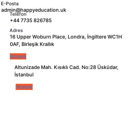
E-Posta
admin@happyeducation.uk
Telefon
+44 7735 826785
Adres
16 Upper Woburn Place, Londra, İngiltere WC1H
0AF, Birleşik Krallık
Konum
Altunizade Mah. Kısıklı Cad. No:28 Üsküdar,
İstanbul
Konum