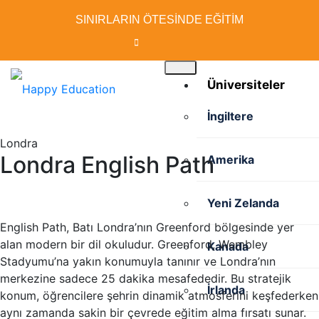
SINIRLARIN ÖTESİNDE EĞİTİM
Üniversiteler
İngiltere
Londra
Londra
English Path
Amerika
Yeni Zelanda
English Path, Batı Londra’nın Greenford bölgesinde yer
alan modern bir dil okuludur. Greenford, Wembley
Kanada
Stadyumu’na yakın konumuyla tanınır ve Londra’nın
merkezine sadece 25 dakika mesafededir. Bu stratejik
İrlanda
konum, öğrencilere şehrin dinamik atmosferini keşfederken
aynı zamanda sakin bir çevrede eğitim alma fırsatı sunar.