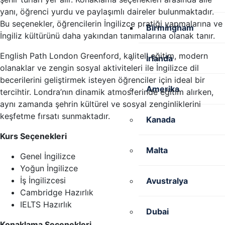
yanı, öğrenci yurdu ve paylaşımlı daireler bulunmaktadır.
Bu seçenekler, öğrencilerin İngilizce pratiği yapmalarına ve
Birmingham
İngiliz kültürünü daha yakından tanımalarına olanak tanır.
English Path London Greenford, kaliteli eğitim, modern
İrlanda
olanaklar ve zengin sosyal aktiviteleri ile İngilizce dil
becerilerini geliştirmek isteyen öğrenciler için ideal bir
Amerika
tercihtir. Londra’nın dinamik atmosferinde eğitim alırken,
aynı zamanda şehrin kültürel ve sosyal zenginliklerini
keşfetme fırsatı sunmaktadır.
Kanada
Kurs Seçenekleri
Malta
Genel İngilizce
Yoğun İngilizce
İş İngilizcesi
Avustralya
Cambridge Hazırlık
IELTS Hazırlık
Dubai
Konaklama Seçenekleri