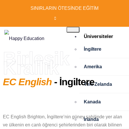
SINIRLARIN ÖTESİNDE EĞİTİM
Üniversiteler
İngiltere
Birleşik
Krallık
Amerika
EC English
- İngiltere
Yeni Zelanda
Kanada
EC English Brighton, İngiltere’nin güney sahilinde yer alan
İrlanda
ve ülkenin en canlı öğrenci şehirlerinden biri olarak bilinen