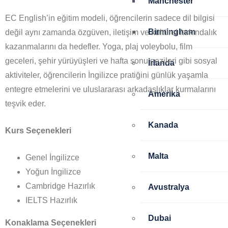
Manchester
EC English’in eğitim modeli, öğrencilerin sadece dil bilgisi
Birmingham
değil aynı zamanda özgüven, iletişim ve kültürel farkındalık
kazanmalarını da hedefler. Yoga, plaj voleybolu, film
geceleri, şehir yürüyüşleri ve hafta sonu gezileri gibi sosyal
İrlanda
aktiviteler, öğrencilerin İngilizce pratiğini günlük yaşamla
entegre etmelerini ve uluslararası arkadaşlıklar kurmalarını
Amerika
teşvik eder.
Kanada
Kurs Seçenekleri
Malta
Genel İngilizce
Yoğun İngilizce
Cambridge Hazırlık
Avustralya
IELTS Hazırlık
Dubai
Konaklama Seçenekleri