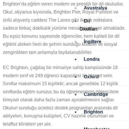
Brighton’da eğitim veren modern ve prestijli bir dil okuludur.
Avustralya
Okul, okyanus kıyısında, Brighton Pier, Royal Pavilion ve
ünlü alışveriş caddesi The Lanes gibi ikonik noktalara
Dil
sadece birkaç dakikalık yürüme mesafesinde yer almaktadır.
Okulları
Bu eşsiz konumu sayesinde öğrenciler, hem kaliteli bir dil
İngiltere
eğitimi alırken hem de şehrin sunduğu kültürel ve sosyal
zenginlikten tam anlamıyla faydalanabilirler.
Londra
EC Brighton, çağdaş bir mimariye sahip kampüsünde 18
modern sınıf ve 249 öğrenci kapasitesi ile hizmet verir.
Oxford
Sınıflar maksimum 15 kişiliktir; ancak genellikle 12 kişilik
sınıflarda eğitim sunulur, bu da öğretmenlerin öğrencilere
Cambridge
bireysel olarak daha fazla zaman ayırabilmesini sağlar.
Okulun sunduğu ücretsiz destek programları arasında dil
Brighton
atölyeleri, konuşma kulüpleri, CV hazırlık oturumları ve
telaffuz klinikleri yer alır.