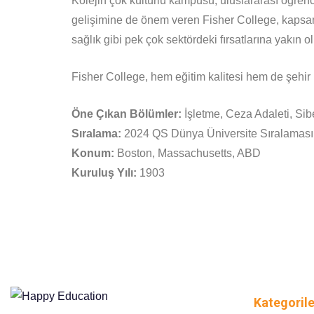
Kolejin çok kültürlü kampüsü, uluslararası öğrenci
gelişimine de önem veren Fisher College, kapsamlı 
sağlık gibi pek çok sektördeki fırsatlarına yakın o
Fisher College, hem eğitim kalitesi hem de şehir h
Öne Çıkan Bölümler:
İşletme, Ceza Adaleti, Sibe
Sıralama:
2024 QS Dünya Üniversite Sıralaması
Konum:
Boston, Massachusetts, ABD
Kuruluş Yılı:
1903
Kategorile