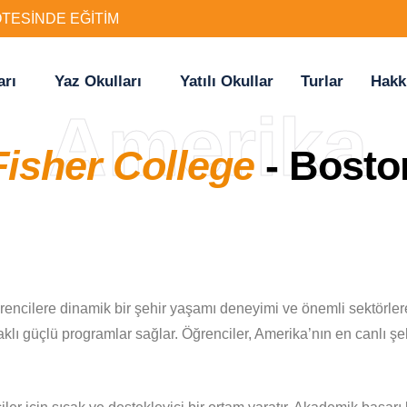
ÖTESİNDE EĞİTİM
arı
Yaz Okulları
Yatılı Okullar
Turlar
Hakk
Amerika
Fisher College
- Bosto
encilere dinamik bir şehir yaşamı deneyimi ve önemli sektörlere 
daklı güçlü programlar sağlar. Öğrenciler, Amerika’nın en canlı ş