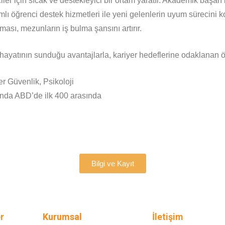
ler için sıcak ve destekleyici bir ortam yaratır. Akademik başar
öğrenci destek hizmetleri ile yeni gelenlerin uyum sürecini kola
lması, mezunların iş bulma şansını artırır.
ayatının sunduğu avantajlarla, kariyer hedeflerine odaklanan öğren
r Güvenlik, Psikoloji
nda ABD’de ilk 400 arasında
Bilgi ve Kayıt
r
Kurumsal
İletişim