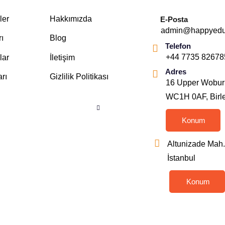
ler
Hakkımızda
E-Posta
admin@happyeduc
rı
Blog
Telefon
+44 7735 82678
lar
İletişim
Adres
rı
Gizlilik Politikası
16 Upper Woburn 
WC1H 0AF, Birleş
Konum
Altunizade Mah.
İstanbul
Konum