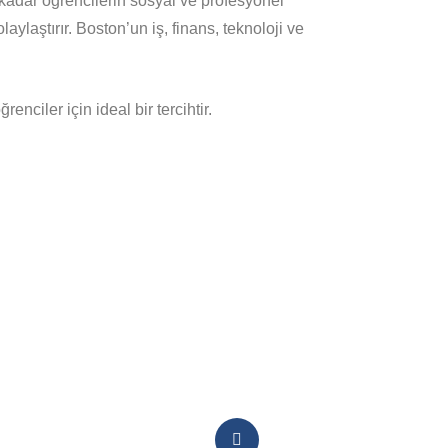
ı kadar öğrencilerin sosyal ve profesyonel
ylaştırır. Boston’un iş, finans, teknoloji ve
ciler için ideal bir tercihtir.