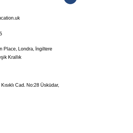
ation.uk
5
Place, Londra, İngiltere
ik Krallık
 Kısıklı Cad. No:28 Üsküdar,