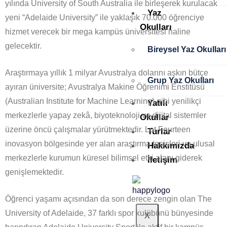
yılında University of South Australia ile birleşerek kurulacak
Yaz
yeni “Adelaide University” ile yaklaşık 70.000 öğrenciye
Okulları
hizmet verecek bir mega kampüs üniversitesi haline
gelecektir.
Bireysel Yaz Okulları
Araştırmaya yıllık 1 milyar Avustralya dolarını aşkın bütçe
Grup Yaz Okulları
ayıran üniversite; Avustralya Makine Öğrenimi Enstitüsü
(Australian Institute for Machine Learning) gibi yenilikçi
Yatılı
merkezlerle yapay zekâ, biyoteknoloji ve dijital sistemler
Okullar
üzerine öncü çalışmalar yürütmektedir. Lot Fourteen
Turlar
inovasyon bölgesinde yer alan araştırma tesisleri ve ulusal
Hakkımızda
merkezlerle kurumun küresel bilimsel etki alanı giderek
İletişim
genişlemektedir.
Öğrenci yaşamı açısından da son derece zengin olan The
University of Adelaide, 37 farklı spor kulübünü bünyesinde
X