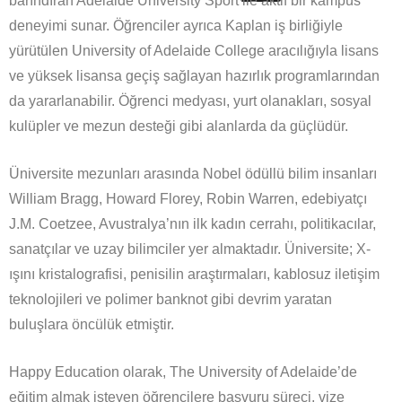
barındıran Adelaide University Sport ile aktif bir kampüs
deneyimi sunar. Öğrenciler ayrıca Kaplan iş birliğiyle
yürütülen University of Adelaide College aracılığıyla lisans
ve yüksek lisansa geçiş sağlayan hazırlık programlarından
da yararlanabilir. Öğrenci medyası, yurt olanakları, sosyal
kulüpler ve mezun desteği gibi alanlarda da güçlüdür.
Üniversite mezunları arasında Nobel ödüllü bilim insanları
William Bragg, Howard Florey, Robin Warren, edebiyatçı
J.M. Coetzee, Avustralya’nın ilk kadın cerrahı, politikacılar,
sanatçılar ve uzay bilimciler yer almaktadır. Üniversite; X-
ışını kristalografisi, penisilin araştırmaları, kablosuz iletişim
teknolojileri ve polimer banknot gibi devrim yaratan
buluşlara öncülük etmiştir.
Happy Education olarak, The University of Adelaide’de
eğitim almak isteyen öğrencilere başvuru süreci, vize