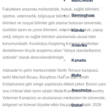
Manchester
Fakülteleri arasında mühendislik, hukuk, sağlık bilimleri,
Birmingham
işletme, veterinerlik, bilgisayar bilimleri, medya, çevre
bilimleri ve sosyal bilimler gibi alanlar bulunan üniversite,
özellikle tarım ve çevre bilimleri, veterinerlik, hukuk, yapay
İrlanda
zekâ, bilişim ve sağlık bilimleri alanlarında ulusal lider
konumundadır. Avustralya Araştırma Konseyi tarafından
Amerika
desteklenen birçok araştırma alanı “dünya standartlarının
üstünde” olarak derecelendirilmiştir.
Kanada
Adelaide’in şehir merkezindeki North Terrace kampüsü,
Malta
tarihi Mitchell Binası, Bonython Hall ve Barr Smith
Kütüphanesi gibi simge yapılarıyla dikkat çeker. Bunun yanı
Avustralya
sıra Urrbrae’deki tarım odaklı Waite Kampüsü, Roseworthy
Veteriner Kampüsü ve uluslararası merkezleri ile üniversite,
bölgesel ve küresel ölçekte etkin bir yapıya sahiptir. 2026
Dubai