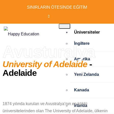
SINIRLARIN ÖTESİNDE EĞİTİM
Üniversiteler
İngiltere
Avusturalya
Amerika
University of Adelaide
-
Adelaide
Yeni Zelanda
Kanada
1874 yılında kurulan ve Avustralya’nın en köklü
İrlanda
üniversitelerinden olan The University of Adelaide, ülkenin