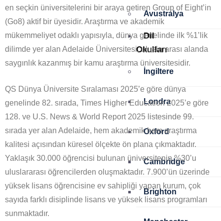
en seçkin üniversitelerini bir araya getiren Group of Eight’in
Avustralya
(Go8) aktif bir üyesidir. Araştırma ve akademik
mükemmeliyet odaklı yapısıyla, dünya genelinde ilk %1’lik
Dil
dilimde yer alan Adelaide Üniversitesi, uluslararası alanda
Okulları
saygınlık kazanmış bir kamu araştırma üniversitesidir.
İngiltere
QS Dünya Üniversite Sıralaması 2025’e göre dünya
Londra
genelinde 82. sırada, Times Higher Education 2025’e göre
128. ve U.S. News & World Report 2025 listesinde 99.
sırada yer alan Adelaide, hem akademik hem araştırma
Oxford
kalitesi açısından küresel ölçekte ön plana çıkmaktadır.
Yaklaşık 30.000 öğrencisi bulunan üniversitenin %30’u
Cambridge
uluslararası öğrencilerden oluşmaktadır. 7.900’ün üzerinde
yüksek lisans öğrencisine ev sahipliği yapan kurum, çok
Brighton
sayıda farklı disiplinde lisans ve yüksek lisans programları
sunmaktadır.