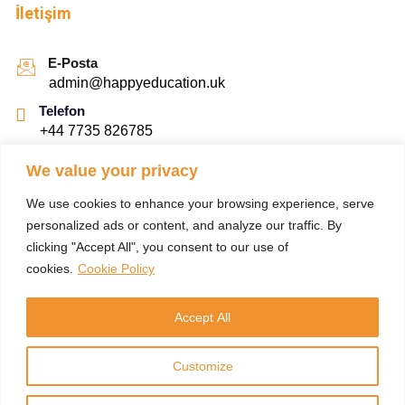
İletişim
E-Posta
admin@happyeducation.uk
Telefon
+44 7735 826785
Adres
We value your privacy
16 Upper Woburn Place, Londra, İngiltere WC1H 0AF,
Birleşik Krallık
We use cookies to enhance your browsing experience, serve
personalized ads or content, and analyze our traffic. By
Konum
clicking "Accept All", you consent to our use of
cookies.
Cookie Policy
Altunizade Mah. Kısıklı Cad. No:28 Üsküdar, İstanbul
Accept All
Konum
Customize