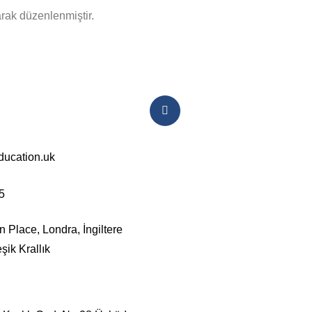
arak düzenlenmiştir.
ucation.uk
5
Place, Londra, İngiltere
ik Krallık