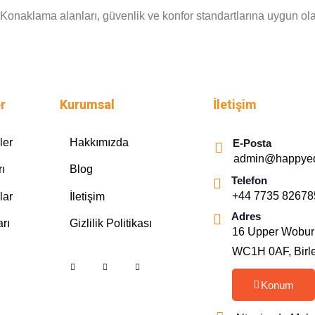
r. Konaklama alanları, güvenlik ve konfor standartlarına uygun ol
r
Kurumsal
İletişim
ler
Hakkımızda
E-Posta
admin@happyed
rı
Blog
Telefon
+44 7735 82678
lar
İletişim
Adres
rı
Gizlilik Politikası
16 Upper Woburn 
WC1H 0AF, Birleş
Konum