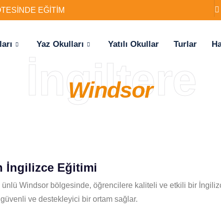
ÖTESİNDE EĞİTİM
ları
Yaz Okulları
Yatılı Okullar
Turlar
Ha
İngiltere
Windsor
 İngilizce Eğitimi
 ünlü Windsor bölgesinde, öğrencilere kaliteli ve etkili bir İngi
güvenli ve destekleyici bir ortam sağlar.